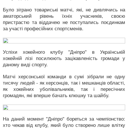
Було зіграно товариські матчі, які, не дивлячись на
аматорський рівень їхніх учасників, своєю
пристрастю та віддачею не поступались поєдинкам
за участі професійних спортсменів.
Успіхи хокейного клубу "Дніпро" в Українській
хокейній лізі посилюють зацікавленість громади у
даному виді спорту.
Матчі херсонської команди в сумі зібрали не одну
тисячу людей - як херсонців, так і мешканців області,
як хокейних уболівальників, так і пересічних
громадян, які вперше бачать клюшку та шайбу.
На даний момент "Дніпро" бореться за чемпіонство:
хто чекав від клубу, який було створено лише влітку