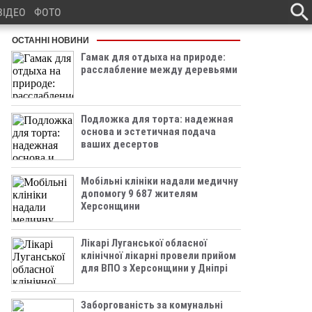
ВІДЕО
ФОТО
ОСТАННІ НОВИНИ
Гамак для отдыха на природе:
расслабление между деревьями
Подложка для торта: надежная
основа и эстетичная подача
ваших десертов
Мобільні клініки надали медичну
допомогу 9 687 жителям
Херсонщини
Лікарі Луганської обласної
клінічної лікарні провели прийом
для ВПО з Херсонщини у Дніпрі
Заборгованість за комунальні