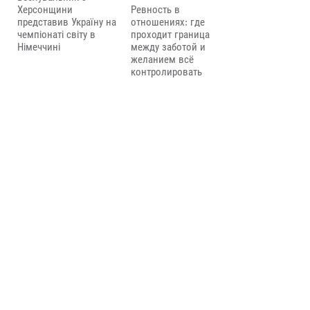
Херсонщини
Ревность в
представив Україну на
отношениях: где
чемпіонаті світу в
проходит граница
Німеччині
между заботой и
желанием всё
контролировать