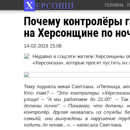
ГОЛОВНА
П
Почему контролёры г
на Херсонщине по но
14-02-2019 15:08
Недавно в соцсети жители Херсонщины о
«Херсонгаза», которые просят пустить их 
Тему подняла некая Светлана.
«Пятница, веч
Кто там?
–
"Это контролеры «Херсонгаза
улице! – "А мы работаем до 21:00". – Та
должны лично". – Понимаю, что должны, н
контролёр, другая назвалась из службы 
семьёй, они вынуждены в нарушение труд
ходить по ночам...»
, – написала Светлана.