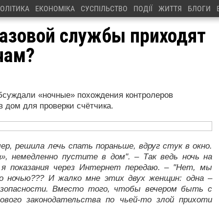
ОЛІТИКА
ЕКОНОМІКА
СУСПІЛЬСТВО
ПОДІЇ
ЖИТТЯ
БЛОГИ
азовой службы приходят
чам?
бсуждали «ночные» похождения контролеров
в дом для проверки счётчика.
ер, решила лечь спать пораньше, вдруг стук в окно.
», немедленно пустите в дом". – Так ведь ночь на
к я показания через Интернет передаю. – "Нет, мы
о ночью??? И жалко мне этих двух женщин: одна –
безопасности. Вместо того, чтобы вечером быть с
ового законодательства по чьей-то злой прихоти