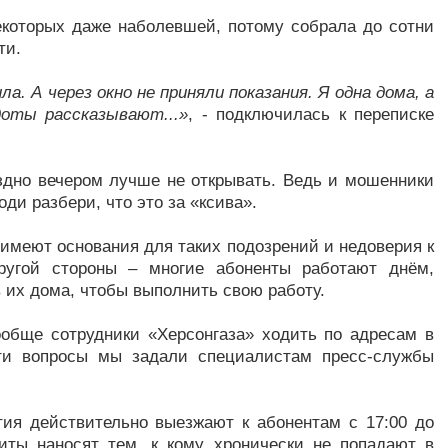
екоторых даже наболевшей, потому собрала до сотни
ти.
ла. А через окно не приняли показания. Я одна дома, а
доты рассказывают...»
, - подключилась к переписке
здно вечером лучше не открывать. Ведь и мошенники
оди разбери, что это за «ксива».
имеют основания для таких подозрений и недоверия к
ругой стороны – многие абоненты работают днём,
в их дома, чтобы выполнить свою работу.
ообще сотрудники «Херсонгаза» ходить по адресам в
эти вопросы мы задали специалистам пресс-службы
тия действительно выезжают к абонентам с 17:00 до
иты наносят тем, к кому хронически не попадают в