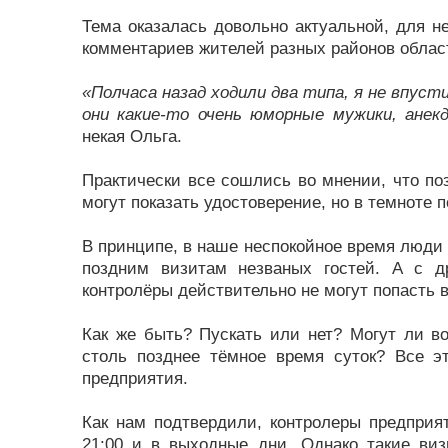
Тема оказалась довольно актуальной, для н
комментариев жителей разных районов облас
«Полчаса назад ходили два типа, я не впусти
они какие-то очень юморные мужики, анек
некая Ольга.
Практически все сошлись во мнении, что по
могут показать удостоверение, но в темноте п
В принципе, в наше неспокойное время люди 
поздним визитам незваных гостей. А с д
контролёры действительно не могут попасть 
Как же быть? Пускать или нет? Могут ли в
столь позднее тёмное время суток? Все 
предприятия.
Как нам подтвердили, контролеры предприя
21:00 и в выходные дни. Однако такие виз