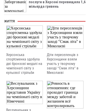
послуги в Херсоні перевищила 1,6
мільярда гривень
ЖИТТЯ
Херсонська
Діти переселенців з
спортсменка здобула
Херсонщини взяли
дві бронзові медалі на
участь у творчому
чемпіонаті світу з
заході "Смак літа" в
кульової стрільби
Миколаєві
Веслувальник з