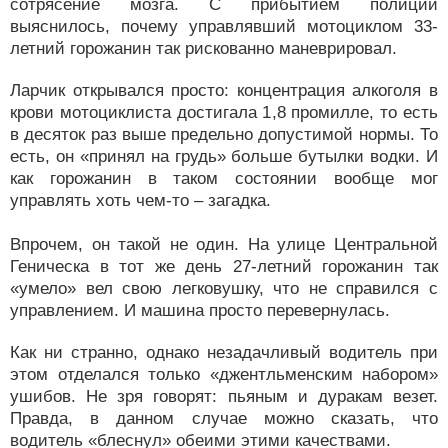
сотрясение мозга. С прибытием полиции
выяснилось, почему управлявший мотоциклом 33-
летний горожанин так рискованно маневрировал.
Ларчик открывался просто: концентрация алкоголя в
крови мотоциклиста достигала 1,8 промилле, то есть
в десяток раз выше предельно допустимой нормы. То
есть, он «принял на грудь» больше бутылки водки. И
как горожанин в таком состоянии вообще мог
управлять хоть чем-то – загадка.
Впрочем, он такой не один. На улице Центральной
Геническа в тот же день 27-летний горожанин так
«умело» вел свою легковушку, что не справился с
управлением. И машина просто перевернулась.
Как ни странно, однако незадачливый водитель при
этом отделался только «джентльменским набором»
ушибов. Не зря говорят: пьяным и дуракам везет.
Правда, в данном случае можно сказать, что
водитель «блеснул» обеими этими качествами.