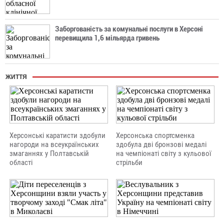
Заборгованість за комунальні послуги в Херсоні
перевищила 1,6 мільярда гривень
ЖИТТЯ
Херсонські каратисти здобули
Херсонська спортсменка
нагороди на всеукраїнських
здобула дві бронзові медалі
змаганнях у Полтавській
на чемпіонаті світу з кульової
області
стрільби