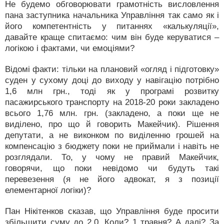
Не будемо обговорювати грамотність висловлення
пана заступника начальника Управління так само як і
його компетентність у питаннях «калькуляції»,
давайте краще спитаємо: чим він буде керуватися –
логікою і фактами, чи емоціями?
Відомі факти: тільки на плановий «огляд і підготовку»
суден у сухому доці до виходу у навігацію потрібно
1,6 млн грн., тоді як у програмі розвитку
пасажирського транспорту на 2018-20 роки закладено
всього 1,76 млн. грн. (закладено, а поки ще не
виділено, про що й говорить Макейчик). Рішення
депутати, а не виконком по виділенню грошей на
компенсацію з бюджету поки не приймали і навіть не
розглядали. То, у чому не правий Макейчик,
говорячи, що поки невідомо чи будуть такі
перевезення (я не його адвокат, я з позиції
елементарної логіки)?
Пан Нікітенков сказав, що Управління буде просити
збільшити суму до 2,0. Коли? 1 травня? А далі? За