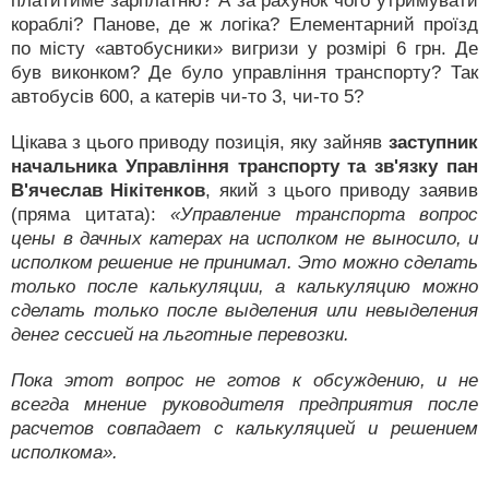
платитиме зарплатню? А за рахунок чого утримувати
кораблі? Панове, де ж логіка? Елементарний проїзд
по місту «автобусники» вигризи у розмірі 6 грн. Де
був виконком? Де було управління транспорту? Так
автобусів 600, а катерів чи-то 3, чи-то 5?
Цікава з цього приводу позиція, яку зайняв
заступник
начальника Управління транспорту та зв'язку пан
В'ячеслав Нікітенков
, який з цього приводу заявив
(пряма цитата):
«Управление транспорта вопрос
цены в дачных катерах на исполком не выносило, и
исполком решение не принимал. Это можно сделать
только после калькуляции, а калькуляцию можно
сделать только после выделения или невыделения
денег сессией на льготные перевозки.
Пока этот вопрос не готов к обсуждению, и не
всегда мнение руководителя предприятия после
расчетов совпадает с калькуляцией и решением
исполкома».