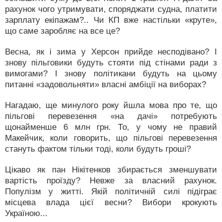
рахунок чого утримувати, споряджати судна, платити
зарплату екіпажам?.. Чи КП вже настільки «круте»,
що саме заробляє на все це?
Весна, як і зима у Херсон прийде несподівано? І
знову пільговики будуть стояти під стінами ради з
вимогами? І знову політикани будуть на цьому
питанні «задовольняти» власні амбіції на виборах?
Нагадаю, ще минулого року йшла мова про те, що
пільгові перевезення «на дачі» потребують
щонайменше 6 млн грн. То, у чому не правий
Макейчик, коли говорить, що пільгові перевезення
стануть фактом тільки тоді, коли будуть гроші?
Цікаво як пан Нікітенков збирається зменшувати
вартість проїзду? Невже за власний рахунок.
Популізм у житті. Якій політичній силі підіграє
місцева влада цієї весни? Вибори крокують
Україною...