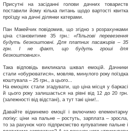
Присутні на засіданні голови дачних товариств
поставили йому кілька питань щодо вартості квитка
проїзду на дачні ділянки катерами.
Пан Макейчик повідомив, що згідно з розрахунками
ціна становитиме 35 грн.:
«Пільгові перевезення
будуть безкоштовні. Для платних пасажирів – 35
грн. І не факт, що будуть гроші для
безкоштовних».
Така відповідь викликала шквал емоцій. Дачники
стали «обурюватися», мовляв, минулого року поїздка
коштувала – 25 грн., а цього...
На емоціях стали згадувати, що ціна місця у баркасі
й цього року залишається на рівні від 12 до 20 грн.
(залежності від відстані), а тут такі ціни!..
Давайте відкинемо емоції і включимо елементарну
логіку: ціни на пальне – ростуть, зарплата – зросла,
то за рахунок чого підприємство купуватиме пальне і