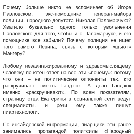
Почему больше никто не вспоминает об Игоре
Павловском, экс-помощнике генерал-майора
полиции, народного депутата Николая Паламарчука?
Хватило буквально одного только увольнения
Павловского для того, чтобы и о Паламарчуке, и его
помощнике все забыли? Почему полиция не ищет
того самого Левина, связь с которым «шьют»
Мангеру?
Любому незаангажированному и здравомыслящему
человеку понятен ответ на все эти «почему»: потому
что они – не политические оппоненты тех, кто
раскручивает смерть Гандзюк. А дело Гандзюк
именно «раскручивают». По всем показателям,
страницу отца Екатерины в социальной сети ведут
специалисты, и речи ему также пишут
пиартехнологи.
По инсайдерской информации, пиарщики эти ранее
занимались пропагандой политсилы «Народный