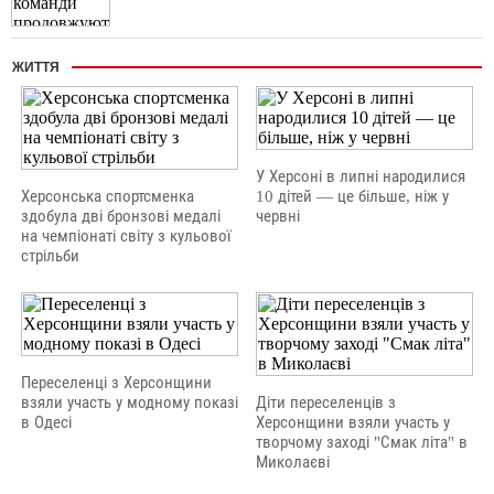
ЖИТТЯ
У Херсоні в липні народилися
Херсонська спортсменка
10 дітей — це більше, ніж у
здобула дві бронзові медалі
червні
на чемпіонаті світу з кульової
стрільби
Переселенці з Херсонщини
взяли участь у модному показі
Діти переселенців з
в Одесі
Херсонщини взяли участь у
творчому заході "Смак літа" в
Миколаєві