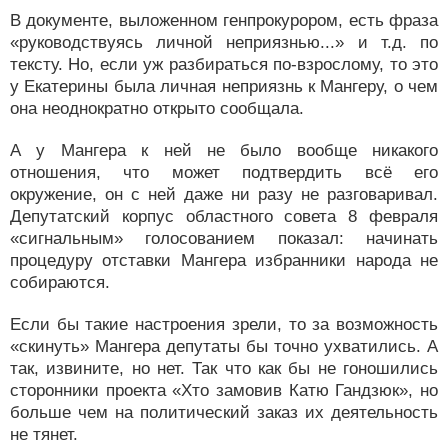
В документе, выложенном генпрокурором, есть фраза
«руководствуясь личной неприязнью...» и т.д. по
тексту. Но, если уж разбираться по-взрослому, то это
у Екатерины была личная неприязнь к Мангеру, о чем
она неоднократно открыто сообщала.
А у Мангера к ней не было вообще никакого
отношения, что может подтвердить всё его
окружение, он с ней даже ни разу не разговаривал.
Депутатский корпус областного совета 8 февраля
«сигнальным» голосованием показал: начинать
процедуру отставки Мангера избранники народа не
собираются.
Если бы такие настроения зрели, то за возможность
«скинуть» Мангера депутаты бы точно ухватились. А
так, извините, но нет. Так что как бы не гоношились
сторонники проекта «Хто замовив Катю Гандзюк», но
больше чем на политический заказ их деятельность
не тянет.