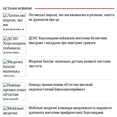
ОСТАННІ НОВИНИ
Латинські вирази, які ми вживаємо в розмові, навіть
не думаючи про це
ДСНС Херсонщини побажала жителям безпечних
вихідних і нагадала про повітряні тривоги
Медичні бахіли: маленька деталь великої системи
чистоти
Навіщо промисловим об'єктам високий
окремостоячий блискавкоприймач
Мобільні медичні команди продовжують надавати
допомогу жителям прифронтової Херсонщини