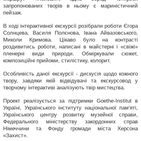
запропонованих творів в ньому є мариністичний
пейзаж.
В ході інтерактивної екскурсії розібрали роботи Єгора
Солнцева, Василя Полєнова, Івана Айвазовського,
Миколи Кримова. Цікаво було на контрасті
роздивитись роботи, написані в майстерні і «свіжі»
пленерні види природи. Обміркували сюжет,
композиційні прийоми, стилістику, колорит.
Особливість даної екскурсії - дискусія щодо кожного
твору, завдяки якій відвідувачі та екскурсовод у
творчому інтерактиві аналізують твір мистецтва.
Проект реалізується за підтримки Goethe-Institut в
Україні, Українського інституту національної пам'яті,
Українського центру розвитку музейної справи,
Федерального міністерству закордонних справ
Німеччини та Фонду громади міста Херсона
«Захист».