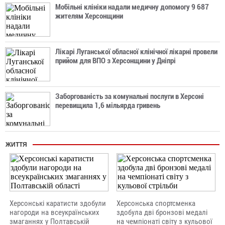
Мобільні клініки надали медичну допомогу 9 687
жителям Херсонщини
Лікарі Луганської обласної клінічної лікарні провели
прийом для ВПО з Херсонщини у Дніпрі
Заборгованість за комунальні послуги в Херсоні
перевищила 1,6 мільярда гривень
ЖИТТЯ
Херсонські каратисти здобули
Херсонська спортсменка
нагороди на всеукраїнських
здобула дві бронзові медалі
змаганнях у Полтавській
на чемпіонаті світу з кульової