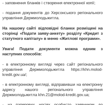
- заповнення бланків і створення електронної копії;
- подання документів до Херсонського регіонального
управління Держмолодьжитла.
На нашому сайті відповідні бланки розміщені на
сторінці «Подати заяву-анкету» розділу «Кредит з
статутного капіталу» в меню «Житлові програми».
Увага! Подати документи можна одним з
наступних способів:
- в електронному вигляді через сайт регіонального
управління Держмолодьжитла https://khn.molod-
kredit.gov.ua/;
- в електронному вигляді, відправивши на електронну
адресу нашого регіонального управління
Держмолодьжитла khn.21@molod-kredit.gov.ua;
- на паперових носіях особисто заявником до