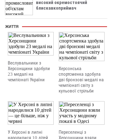
високий окремостоячий
блискавкоприймач
ЖИТТЯ
Веслувальники з
Херсонщини здобули
Херсонська
23 медалі на
спортсменка здобула
чемпіонаті України
дві бронзові медалі на
чемпіонаті світу з
кульової стрільби
У Херсоні в липні
Переселенці з
народилися 10 дітей
Херсонщини взяли