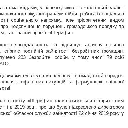
багатьма видами, у переліку яких є екологічний захист
 похилого віку-ветеранами війни, робота із соціально
оти соціального напрямку, але пріоритетним видом
про недопущення порушень громадського порядку та
ям, так званий проект «Шерифи».
лює відповідальність та підвищує активну позицію
, сприяє постійній зайнятості безробітних громадян.
лучено 233 безробітні особи, у тому числі 79 осіб
 АТО.
ісцевих жителів суттєво поліпшує громадський порядок,
вання конфліктних ситуацій та формуванню спільної
ьстві.
амках проекту «Шерифи» залишатиметься пріоритетним
ті і в 2019 році, про що було підкреслено директором
ської обласної служби зайнятості 22 січня 2019 року у