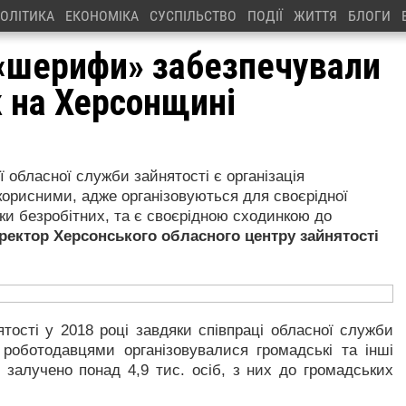
ОЛІТИКА
ЕКОНОМІКА
СУСПІЛЬСТВО
ПОДІЇ
ЖИТТЯ
БЛОГИ
 «шерифи» забезпечували
 на Херсонщині
обласної служби зайнятості є організація
-корисними, адже організовуються для своєрідної
мки безробітних, та є своєрідною сходинкою до
ректор Херсонського обласного центру зайнятості
тості у 2018 році завдяки співпраці обласної служби
роботодавцями організовувалися громадські та інші
 залучено понад 4,9 тис. осіб, з них до громадських