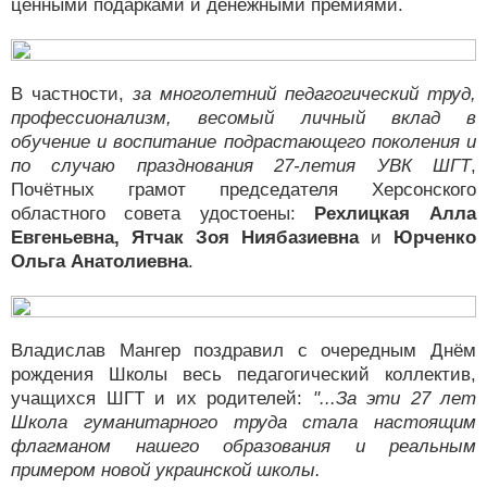
ценными подарками и денежными премиями.
В частности,
за многолетний педагогический труд,
профессионализм, весомый личный вклад в
обучение и воспитание подрастающего поколения и
по случаю празднования 27-летия УВК ШГТ
,
Почётных грамот председателя Херсонского
областного совета удостоены:
Рехлицкая Алла
Евгеньевна, Ятчак Зоя Ниябазиевна
и
Юрченко
Ольга Анатолиевна
.
Владислав Мангер поздравил с очередным Днём
рождения Школы весь педагогический коллектив,
учащихся ШГТ и их родителей:
"...За эти 27 лет
Школа гуманитарного труда стала настоящим
флагманом нашего образования и реальным
примером новой украинской школы.