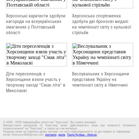
Херсонські каратисти здобули
Херсонська спортсменка
нагороди на всеукраїнських
здобула дві бронзові медалі
змаганнях у Полтавській
на чемпіонаті світу з кульової
області
стрільби
Діти переселенців з
Веслувальник з Херсонщини
Херсонщини взяли участь у
представив Україну на
творчому заході "Смак літа" в
чемпіонаті світу в Німеччині
Миколаєві
© 2008 - 2026 Інформаційне агентство "Херсонці". Всі права захищені.
Використання матеріалів ІА "Херсонці" може здійснюватись лише при наявності "активного
гіперпосилання" на "Херсонці", а також на сам матеріал.
Редакція може не поділяти думку авторів і не несе відповідальність за достовірність інформації.
email: khersonci08@gmail.com,
контакти
,
архів
,
Театр Куліша - Херсон