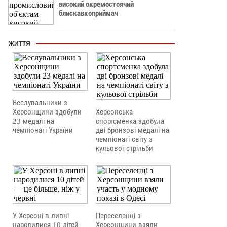
високий окремостоячий
блискавкоприймач
ЖИТТЯ
Веслувальники з
Херсонщини здобули
Херсонська
23 медалі на
спортсменка здобула
чемпіонаті України
дві бронзові медалі на
чемпіонаті світу з
кульової стрільби
У Херсоні в липні
Переселенці з
народилися 10 дітей
Херсонщини взяли