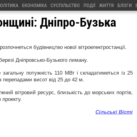
ОЛІТИКА
ЕКОНОМІКА
СУСПІЛЬСТВО
ПОДІЇ
ЖИТТЯ
БЛОГИ
онщині: Дніпро-Бузька
розпочнеться будівництво нової вітроелектростанції.
 березі Дніпровсько-Бузького лиману.
 загальну потужність 110 МВт і складатиметься із 25
з перепадами висот від 25 до 42 м.
жний вітровий ресурс, близькість до морських портів,
 проекту.
Сільські Вісті