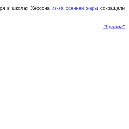
бря в школах Херсона
из-за осенней жары
сокращали
"Гривна"