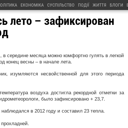
ОЛІТИКА
ЕКОНОМІКА
СУСПІЛЬСТВО
ПОДІЇ
ЖИТТЯ
БЛОГИ
сь лето – зафиксирован
рд
, в середине месяца можно комфортно гулять в легкой
д конец весны – в начале лета.
ник, изумляются несвойственной для этого периода
температура воздуха достигла рекордной отметки за
гидрометеорологи, было зафиксировано + 23,7.
аблюдался в 2012 году и составил 23 тепла.
 прохладней.