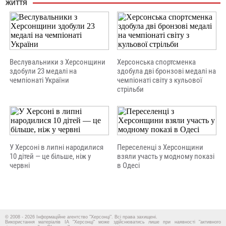
ЖИТТЯ
Веслувальники з Херсонщини
Херсонська спортсменка
здобули 23 медалі на
здобула дві бронзові медалі на
чемпіонаті України
чемпіонаті світу з кульової
стрільби
У Херсоні в липні народилися
Переселенці з Херсонщини
10 дітей — це більше, ніж у
взяли участь у модному показі
червні
в Одесі
© 2008 - 2026 Інформаційне агентство "Херсонці". Всі права захищені.
Використання матеріалів ІА "Херсонці" може здійснюватись лише при наявності "активного