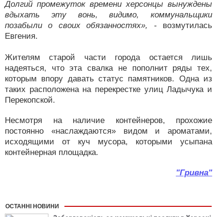
Долгий промежуток времени херсонцы вынуждены
вдыхать эту вонь, видимо, коммунальщики
позабыли о своих обязанностях»,
- возмутилась
Евгения.
Жителям старой части города остается лишь
надеяться, что эта свалка не пополнит ряды тех,
которым впору давать статус памятников. Одна из
таких расположена на перекрестке улиц Ладычука и
Перекопской.
Несмотря на наличие контейнеров, прохожие
постоянно «наслаждаются» видом и ароматами,
исходящими от куч мусора, которыми усыпана
контейнерная площадка.
"Гривна"
ОСТАННІ НОВИНИ