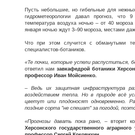
Пусть небольшие, но гибельные для нежных
гидрометеорологии давал прогноз, что 
температура воздуха ночью – от 40 мороза 
января ночью ждут 3–90 мороза, местами даже
Что при этом случится с обманутыми те
специалистов-ботаников.
«Те почки, которые успели распуститься, б
ответил нам
завкафедрой ботаники Херсонс
профессор Иван Мойсиенко.
– Ведь их защитная инфраструктура раз
воздействием тепла. Но в природе всё ус
цветут или плодоносят одновременно. Ра
поздние сорта "не спешат" за погодой, поэт
«Прогнозы давать пока рано,
– вторит к
Херсонского государственного аграрного
профессор Сергей Коковихин.