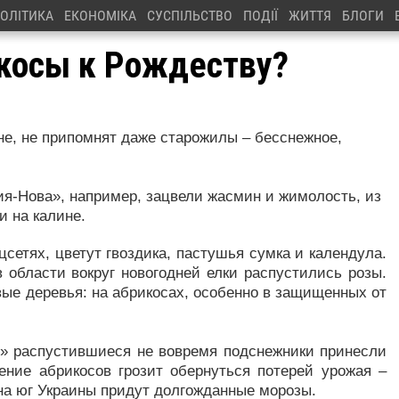
ОЛІТИКА
ЕКОНОМІКА
СУСПІЛЬСТВО
ПОДІЇ
ЖИТТЯ
БЛОГИ
косы к Рождеству?
не, не припомнят даже старожилы – бесснежное,
ния-Нова», например, зацвели жасмин и жимолость, из
и на калине.
сетях, цветут гвоздика, пастушья сумка и календула.
 области вокруг новогодней елки распустились розы.
ые деревья: на абрикосах, особенно в защищенных от
в» распустившиеся не вовремя подснежники принесли
тение абрикосов грозит обернуться потерей урожая –
 на юг Украины придут долгожданные морозы.