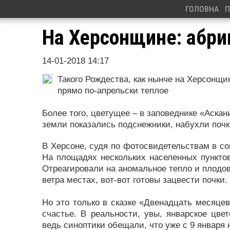
ГОЛОВНА
П
На Херсонщине: абри
14-01-2018 14:17
Такого Рождества, как нынче на Херсонщи
прямо по-апрельски теплое
Более того, цветущее – в заповеднике «Аска
земли показались подснежники, набухли почк
В Херсоне, судя по фотосвидетельствам в соц
На площадях нескольких населенных пунктов
Отреагировали на аномальное тепло и плодов
ветра местах, вот-вот готовы зацвести почки.
Но это только в сказке «Двенадцать месяце
счастье. В реальности, увы, январское цве
ведь синоптики обещали, что уже с 9 января