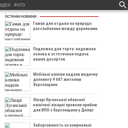
ВІДЕО
ФОТО
ОСТАННІ НОВИНИ
Гамак для отдыха на природе:
расслабление между деревьями
Подложка для торта: надежная
основа и эстетичная подача
ваших десертов
Мобільні клініки надали медичну
допомогу 9 687 жителям
Херсонщини
Лікарі Луганської обласної
клінічної лікарні провели прийом
для ВПО з Херсонщини у Дніпрі
Заборгованість за комунальні