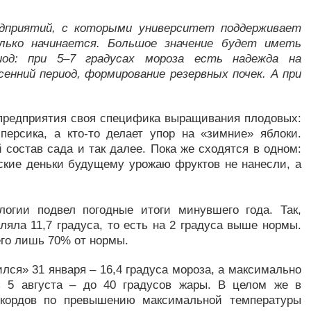
едприятий, с которыми университет поддерживает
лько начинается. Большое значение будет иметь
од: при 5–7 градусах мороза есть надежда на
сенний период, формирование резервных почек. А при
о предприятия своя специфика выращивания плодовых:
персика, а кто-то делает упор на «зимние» яблоки.
состав сада и так далее. Пока же сходятся в одном:
ские деньки будущему урожаю фруктов не нанесли, а
логии подвел погодные итоги минувшего года. Так,
яла 11,7 градуса, то есть на 2 градуса выше нормы.
его лишь 70% от нормы.
я» 31 января – 16,4 градуса мороза, а максимально
ь 5 августа – до 40 градусов жары. В целом же в
екордов по превышению максимальной температуры