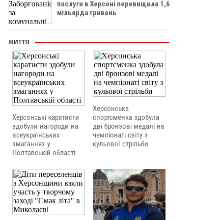
послуги в Херсоні перевищила 1,6
мільярда гривень
ЖИТТЯ
Херсонська
Херсонські каратисти
спортсменка здобула
здобули нагороди на
дві бронзові медалі на
всеукраїнських
чемпіонаті світу з
змаганнях у
кульової стрільби
Полтавській області