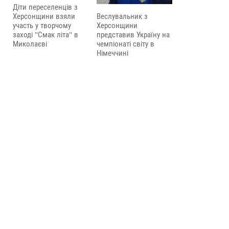
Діти переселенців з
Веслувальник з
Херсонщини взяли
Херсонщини
участь у творчому
представив Україну на
заході "Смак літа" в
чемпіонаті світу в
Миколаєві
Німеччині