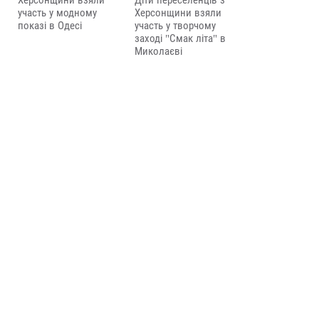
Херсонщини взяли
Діти переселенців з
участь у модному
Херсонщини взяли
показі в Одесі
участь у творчому
заході "Смак літа" в
Миколаєві