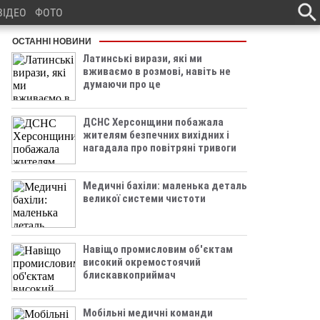
ВІДЕО
ФОТО
ОСТАННІ НОВИНИ
Латинські вирази, які ми
вживаємо в розмові, навіть не
думаючи про це
ДСНС Херсонщини побажала
жителям безпечних вихідних і
нагадала про повітряні тривоги
Медичні бахіли: маленька деталь
великої системи чистоти
Навіщо промисловим об'єктам
високий окремостоячий
блискавкоприймач
Мобільні медичні команди