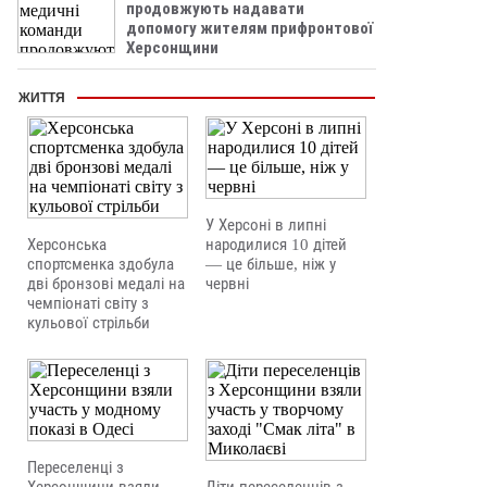
продовжують надавати
допомогу жителям прифронтової
Херсонщини
ЖИТТЯ
У Херсоні в липні
Херсонська
народилися 10 дітей
спортсменка здобула
— це більше, ніж у
дві бронзові медалі на
червні
чемпіонаті світу з
кульової стрільби
Переселенці з