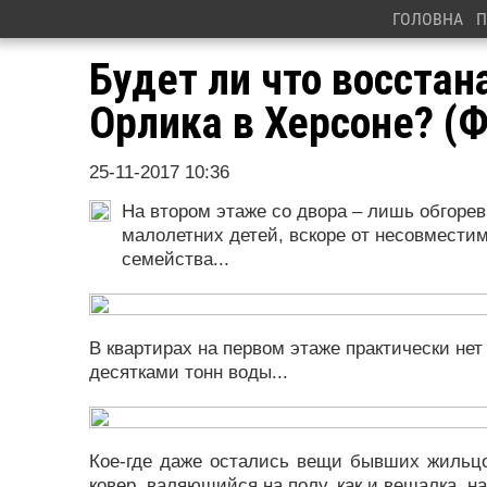
ГОЛОВНА
П
Будет ли что восстан
Орлика в Херсоне? (
25-11-2017 10:36
На втором этаже со двора – лишь обгоре
малолетних детей, вскоре от несовместим
семейства...
В квартирах на первом этаже практически нет
десятками тонн воды...
Кое-где даже остались вещи бывших жильцо
ковер, валяющийся на полу, как и вешалка, н