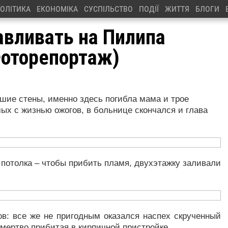
ОЛІТИКА
ЕКОНОМІКА
СУСПІЛЬСТВО
ПОДІЇ
ЖИТТЯ
БЛОГИ
авливать на Пилипа
Фоторепортаж)
вшие стены, именно здесь погибла мама и трое
ых с жизнью ожогов, в больнице скончался и глава
 потолка – чтобы прибить пламя, двухэтажку заливали
в: все же не пригодным оказался наспех скрученный
амертво прибитая в кирпичной пристройке.