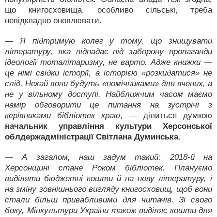
що книгосховища, особливо сільські, треба
невідкладно оновлювати.
— Я підтримую колег у тому, що знищувати
літературу, яка підпадає під заборону пропаганди
ідеології тоталітаризму, не варто. Адже книжки —
це німі свідки історії, а історією «розкидатися» не
слід. Нехай вони будуть «помічниками» для вчених, а
не у вільному доступі. Найближчим часом маємо
намір обговорити це питання на зустрічі з
керівниками бібліотек краю
, — ділиться думкою
начальник управління культури Херсонської
облдержадміністрації Світлана Думинська.
— А загалом, наш задум такий: 2018-й на
Херсонщині стане Роком бібліотек. Плануємо
виділяти бюджетні кошти й на нову літературу, і
на зміну зовнішнього вигляду книгосховищ, щоб вони
стали більш привабливими для читачів. Зі свого
боку, Мінкультури України також виділяє кошти для