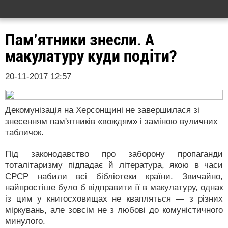
Пам’ятники знесли. А
макулатуру куди подіти?
20-11-2017 12:57
Декомунізація на Херсонщині не завершилася зі
знесенням пам'ятників «вождям» і заміною вуличних
табличок.
Під законодавство про заборону пропаганди
тоталітаризму підпадає й література, якою в часи
СРСР набили всі бібліотеки країни. Звичайно,
найпростіше було б відправити її в макулатуру, однак
із цим у книгосховищах не квапляться — з різних
міркувань, але зовсім не з любові до комуністичного
минулого.