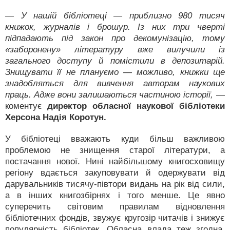
— У нашій бібліотеці — приблизно 980 тисяч
книжок, журналів і брошур. Із них три чверті
підпадають під закон про декомунізацію, тому
«заборонену» літературу вже вилучили із
загального доступу й помістили в депозитарій.
Знищувати її не плануємо — можливо, книжки ще
знадобляться для вивчення авторам наукових
праць. Адже вони залишаються частиною історії,
—
коментує
директор обласної наукової бібліотеки
Херсона Надія Коротун.
У бібліотеці вважають куди більш важливою
проблемою не знищення старої літератури, а
постачання нової. Нині найбільшому книгосховищу
регіону вдається закуповувати й одержувати від
дарувальників тисячу-півтори видань на рік від сили,
а в інших книгозбірнях і того менше. Це явно
суперечить світовим правилам відновлення
бібліотечних фондів, звужує кругозір читачів і знижує
популярність бібліотек. Обласна влада теж згодна,