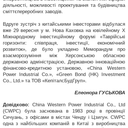
діяльності, можливості проектування та будівництва
сміттєпереробних заводів.
Вдруге зустріч з китайськими інвесторами відбулася
вже 29 вересня у м. Нова Каховка на ювілейному Х
Міжнародному інвестиційному форумі «Таврійські
горизонти: співпраця, інвестиції, економічний
розвиток», де було укладено Меморандум про
взаєморозуміння між Херсонською обласною
державною адміністрацією, Державною інноваційною
фінансово-кредитною установою, «China Western
Power Industrial Co.», «Green Bond (HK) Investment
Co., Ltd.» та ТОВ «КепіталсБудГруп».
Елеонора ГУСЬКОВА
Довідково:
China Western Power Industrial Co., Ltd
(CWPC) була заснована в 1983 році в провінції
Сичуань, з офісами в містах Ченду і Цзигун. CWPC
одна з найбільших компаній в Китаї з виробництва