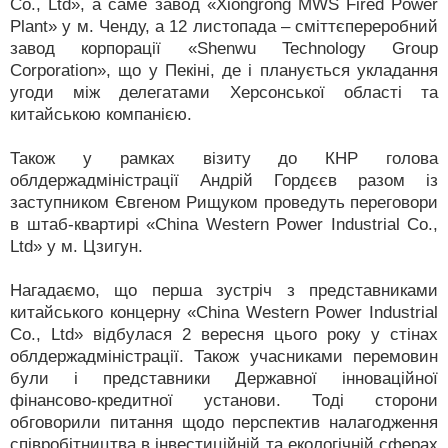
Co., Ltd», а саме завод «Xiongrong MWS Fired Power
Plant» у м. Ченду, а 12 листопада – сміттєпереробний
завод корпорації «Shenwu Technology Group
Corporation», що у Пекіні, де і планується укладання
угоди між делегатами Херсонської області та
китайською компанією.
Також у рамках візиту до КНР голова
облдержадміністрації Андрій Гордєєв разом із
заступником Євгеном Рищуком проведуть переговори
в штаб-квартирі «China Western Power Industrial Co.,
Ltd» у м. Цзигун.
Нагадаємо, що перша зустріч з представниками
китайського концерну «China Western Power Industrial
Co., Ltd» відбулася 2 вересня цього року у стінах
облдержадміністрації. Також учасниками перемовин
були і представники Державної інноваційної
фінансово-кредитної установи. Тоді сторони
обговорили питання щодо перспектив налагодження
співробітництва в інвестиційній та екологічній сферах