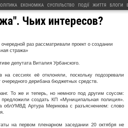
ОЛІТИКА
ЕКОНОМІКА
СУСПІЛЬСТВО
ПОДІЇ
ЖИТТЯ
БЛОГИ
жа". Чьих интересов?
 очередной раз рассматривали проект о создании
ная стража»
тиве депутата Виталия Урбанского.
в на сессиях её отклоняли, поскольку подозревали
кт очередного дерибана бюджетных средств.
анг. То же и теперь, но немного под другим соусом:
 предложили создать КП «Муниципальная полиция».
ка облУМВД Артура Мерикова с разъяснением: слово
я.
таты на первом пленарном заседании 20 октября не