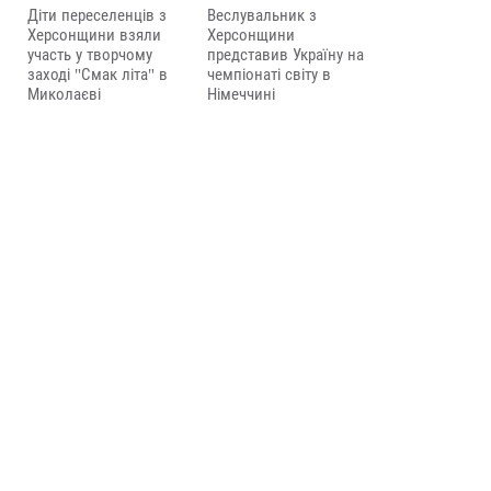
Діти переселенців з
Веслувальник з
Херсонщини взяли
Херсонщини
участь у творчому
представив Україну на
заході "Смак літа" в
чемпіонаті світу в
Миколаєві
Німеччині