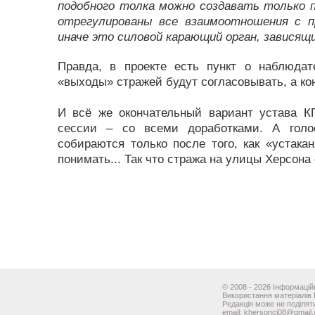
подобного толка можно создавать только по
отрегулированы все взаимоотношения с 
иначе это силовой карающий орган, зависящ
Правда, в проекте есть пункт о наблюда
«выходы» стражей будут согласовывать, а ко
И всё же окончательный вариант устава К
сессии – со всеми доработками. А голо
собираются только после того, как «устака
понимать... Так что стража на улицы Херсона
© 2008 - 2026 Інформаційн
Використання матеріалів 
Редакція може не поділяти
email: khersonci08@gmail