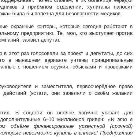
поддерживает. По его словам, в их больнице нередки
удников в приёмном отделении, хулиганы наносят
жа» была бы полезна для безопасности медиков.
ные охранные конторы, которые сегодня работают в
альному предприятию. Те, мол, кто выступает против
омпаний, заявил депутат.
 в этот раз голосовали за проект и депутаты, до сих
что в нынешнем варианте учтены принципиальные
язанные с ношением оружия, обысками и проверками
руководителя и заместителя, первоочерёдное право
 действий (кстати, они заявляли о своём желании
ив. В соцсети он вполне логично указал: для
 дополнительные 6–10 миллионов гривен:
«И это в
ом объёме финансирование ургентной (срочной)
которые невозможно купить в аптеке! Предприятия