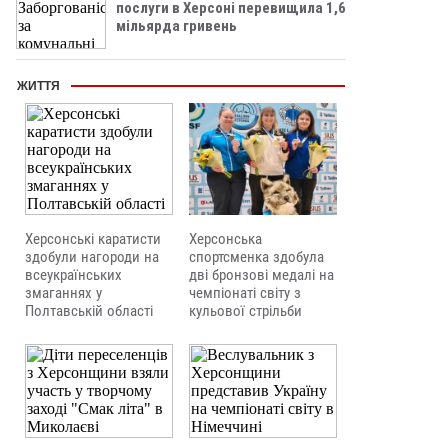
послуги в Херсоні перевищила 1,6
мільярда гривень
ЖИТТЯ
Херсонська
Херсонські каратисти
спортсменка здобула
здобули нагороди на
дві бронзові медалі на
всеукраїнських
чемпіонаті світу з
змаганнях у
кульової стрільби
Полтавській області