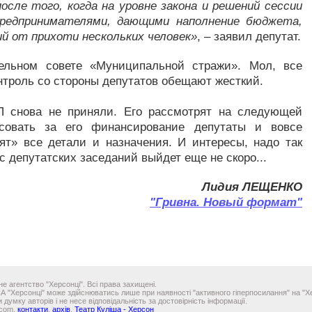
сле того, когда на уровне закона и решений сессии
предпринимателями, дающими наполнение бюджета,
ий от прихоти нескольких человек»
, – заявил депутат.
тельном совете «Муниципальной стражи». Мол, все
нтроль со стороны депутатов обещают жесткий.
П снова не приняли. Его рассмотрят на следующей
совать за его финансирование депутаты и вовсе
нят» все детали и назначения. И интересы, надо так
 с депутатских заседаний выйдет еще не скоро...
Лидия ЛЕЩЕНКО
"Гривна. Новый формат"
е агентство "Херсонці". Всі права захищені.
ІА "Херсонці" може здійснюватись лише при наявності "активного гіперпосилання" на "Хе
 думку авторів і не несе відповідальність за достовірність інформації.
.com,
контакти
,
архів
,
Театр Куліша - Херсон