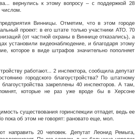
ва... вернулись к этому вопросу – с поддержкой 28
 числом.
предприятия Винницы. Отметим, что в этом городе
льный проект: в его штате только участники АТО. 70
изаций (от частной охраны в Виннице отказались), а
ицах установили видеонаблюдение, и благодаря этому
ние, которое в виде штрафов значительно пополняет
тройству работают... 2 инспектора, сообщила депутат
остоянию городского благоустройства? По штатному
благоустройства закреплены 40 инспекторов. А там,
помнят, которые не раз уже вроде бы в Херсоне
димость существования горинспекции отпадет, ведь ее
 пока об этом не говорят: рановато еще, мол.
ют направить 20 человек. Депутат Леонид Ремыга,