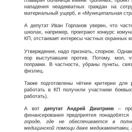
главврач больницы имени Тропиных, проект 
нападения неадекватных граждан на сотр
материальный ущерб, и «Муниципальная стра
А депутат Иван Горланов уверен, что част
школах, например, проиграют конкурс комун
КП, отстаивает интересы частных охранных к
Утверждение, надо признать, спорное. Однако
пор выступавшие против. Потому, мол, 
поправки. В частности, убраны пункты, св
физлиц.
Также подготовлены чёткие критерии для 
работать в КП получили участники боевых
работать).
А вот
депутат Андрей Дмитриев
– прот
финансирования предприятия понадобятся
городе, где не обеспечивается в полн
медицинской помощи даже медикаментами, 