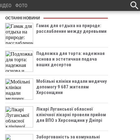
ВІДЕО
ФОТО
ОСТАННІ НОВИНИ
Гамак для отдыха на природе:
расслабление между деревьями
Подложка для торта: надежная
основа и эстетичная подача
ваших десертов
Мобільні клініки надали медичну
допомогу 9 687 жителям
Херсонщини
Лікарі Луганської обласної
клінічної лікарні провели прийом
для ВПО з Херсонщини у Дніпрі
Заборгованість за комунальні