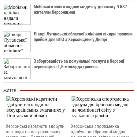
Мобільні клініки надали медичну допомогу 9 687
жителям Херсонщини
Лікарі Луганської обласної клінічної лікарні провели
прийом для ВПО з Херсонщини у Дніпрі
Заборгованість за комунальні послуги в Херсоні
перевищила 1,6 мільярда гривень
ЖИТТЯ
Херсонські каратисти здобули
Херсонська спортсменка
нагороди на всеукраїнських
здобула дві бронзові медалі