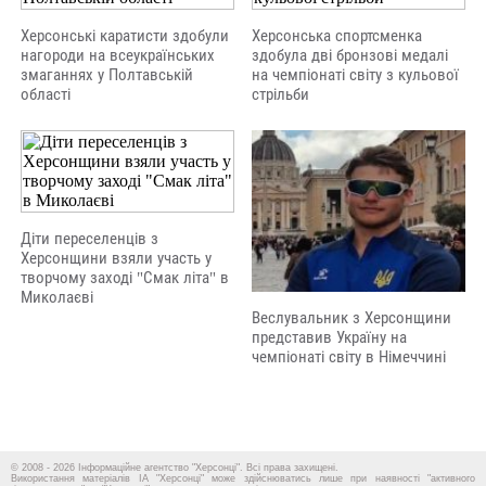
Херсонські каратисти здобули
Херсонська спортсменка
нагороди на всеукраїнських
здобула дві бронзові медалі
змаганнях у Полтавській
на чемпіонаті світу з кульової
області
стрільби
Діти переселенців з
Херсонщини взяли участь у
творчому заході "Смак літа" в
Миколаєві
Веслувальник з Херсонщини
представив Україну на
чемпіонаті світу в Німеччині
© 2008 - 2026 Інформаційне агентство "Херсонці". Всі права захищені.
Використання матеріалів ІА "Херсонці" може здійснюватись лише при наявності "активного