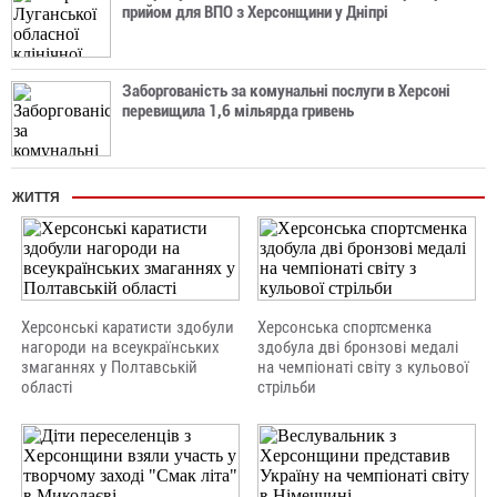
прийом для ВПО з Херсонщини у Дніпрі
Заборгованість за комунальні послуги в Херсоні
перевищила 1,6 мільярда гривень
ЖИТТЯ
Херсонські каратисти здобули
Херсонська спортсменка
нагороди на всеукраїнських
здобула дві бронзові медалі
змаганнях у Полтавській
на чемпіонаті світу з кульової
області
стрільби