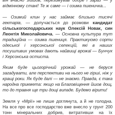
він вчасно зійшов, перезимував добре і зараз — у
відмінному стані! Те ж саме — і озима пшеничка...
— Озимий клин у нас займає близько тисячі
гектарів,
— долучається до розмови
кандидат
сільськогосподарських наук Олексій Новак,
син
Леонтія Миколайовича.
— Основна культура тут
традиційна — озима пшениця. Практикуємо сорти
одеської і херсонської селекцій, які в наших
посушливих умовах дають найвищі врожаї — Бунчук
і Херсонська остиста.
Яким буде цьогорічний урожай — не беруся
загадувати, але перспективи на нього не гірші, ніж у
кращі роки. Як буде далі — не знаємо. Правда, є така
народна прикмета: якщо на Благовіщення йшов дощ,
то до травня ще три дощі випаде. Будемо вірити!
Земля у «Мрії» не лише доглянута, а й не голодна.
На все про все господарство вже внесло у грунт 200
тонн мінеральних добрив, витративши на їх