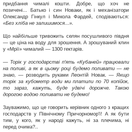
придбання чималі кошти. Добре, що хоч не
позичені... Батько і син Новаки, як і механізатори
Олександр Гінкул і Микола Фардей, сподіваються:
«Без хліба не залишимося...».
Що найбільше тривожить селян посушливого півдня
— це ціна на воду для зрошення. А зрошуваний клин
у «Мрії» чималий — 1300 гектарів.
— Торік у господарстві п'ять «Кубаней» працювали
на поливі, а як в цьому році будемо поливати — не
знаю,
— розводить руками Леонтій Новак.
— Якщо
торік за кубометр води ми платили по 70 копійок,
то зараз, кажуть, буде удвічі дорожче. Такою
дорогою водою поливати не будемо!
Зауважимо, що це говорить керівник одного з кращих
господарств у Північному Причорномор'ї! А як бути
тим, у кого, як у народі кажуть, ні за плечима, ні
перед очима?..