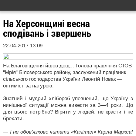
На Херсонщині весна
сподівань і звершень
22-04-2017 13:09
На Благовіщення йшов дощ... Голова правління СТОВ
"Мрія" Білозерського району, заслужений працівник
сільського господарства України Леонтій Новак —
оптиміст за натурою.
Знатний і мудрий хлібороб упевнений, що Україну з
нинішньої ситуації можна вивести за 3—4 роки. Що
для цього потрібно? Вірити у людей, не красти і не
брехати.
— І не обов'язково читати «Капітал» Карла Маркса!