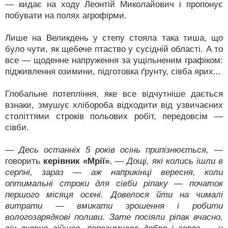
— кидає на ходу Леонтій Миколайович і пропонує
побувати на полях агрофірми.
Лише на Великдень у степу стояла така тиша, що
було чути, як щебече птаство у сусідній області. А то
все — щоденне напруження за ущільненим графіком:
підживлення озимини, підготовка ґрунту, сівба ярих...
Глобальне потепління, яке все відчутніше дається
взнаки, змушує хлібороба відходити від узвичаєних
століттями строків польових робіт, передовсім —
сівби.
— Десь останніх 5 років осінь припізнюється,
—
говорить
керівник «Мрії».
— Дощі, які колись ішли в
серпні, зараз — аж наприкінці вересня, коли
оптимальні строки для сівби ріпаку — початок
першого місяця осені. Довелося йти на чималі
витрати — вмикати зрошення і робити
вологозарядкові поливи. Зате посіяли ріпак вчасно,