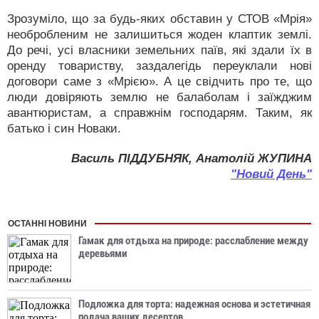
Зрозуміло, що за будь-яких обставин у СТОВ «Мрія»
необробленим не залишиться жоден клаптик землі.
До речі, усі власники земельних паїв, які здали їх в
оренду товариству, заздалегідь переуклали нові
договори саме з «Мрією». А це свідчить про те, що
люди довіряють землю не балаболам і заїжджим
авантюристам, а справжнім господарям. Таким, як
батько і син Новаки.
Василь ПІДДУБНЯК, Анатолій ЖУПИНА
"Новий День"
ОСТАННІ НОВИНИ
Гамак для отдыха на природе: расслабление между
деревьями
Подложка для торта: надежная основа и эстетичная
подача ваших десертов