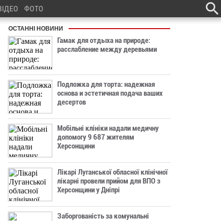
ВІДЕО
ФОТО
ОСТАННІ НОВИНИ
Гамак для отдыха на природе:
расслабление между деревьями
Подложка для торта: надежная
основа и эстетичная подача ваших
десертов
Мобільні клініки надали медичну
допомогу 9 687 жителям
Херсонщини
Лікарі Луганської обласної клінічної
лікарні провели прийом для ВПО з
Херсонщини у Дніпрі
Заборгованість за комунальні