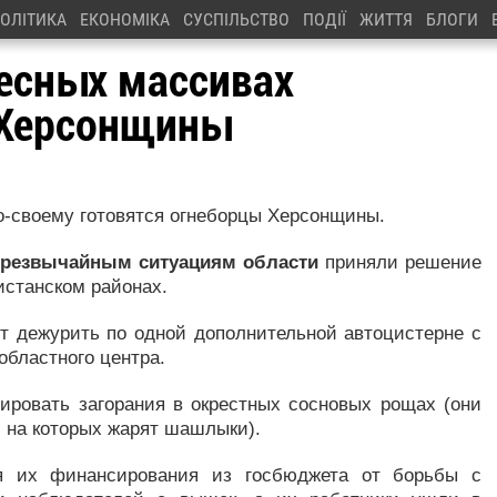
ОЛІТИКА
ЕКОНОМІКА
СУСПІЛЬСТВО
ПОДІЇ
ЖИТТЯ
БЛОГИ
лесных массивах
 Херсонщины
по-своему готовятся огнеборцы Херсонщины.
чрезвычайным ситуациям области
приняли решение
истанском районах.
т дежурить по одной дополнительной автоцистерне с
областного центра.
дировать загорания в окрестных сосновых рощах (они
, на которых жарят шашлыки).
я их финансирования из госбюджета от борьбы с