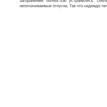
загораниями полностью устранились: сня
неоплачиваемые отпуска. Так что надежда теп