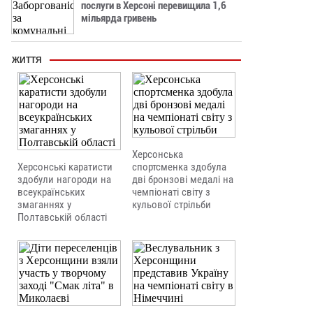
послуги в Херсоні перевищила 1,6
мільярда гривень
ЖИТТЯ
Херсонська
Херсонські каратисти
спортсменка здобула
здобули нагороди на
дві бронзові медалі на
всеукраїнських
чемпіонаті світу з
змаганнях у
кульової стрільби
Полтавській області