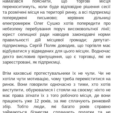
намагався пояснити, що торгові місця
переноситимуть, коли буде відповідне рішення сесії
та розмічені місця на території ринку, а всі підприємці
попереджені письмово; керівник дільниці
електромереж Олег Сушко хотів попередити про
небезпеку перебування поруч високовольтної лінії;
юрист селищної ради наводив законодавчі норми
правильності дій місцевої громади; депутат-
підприємець Сергій Поляк доводив, що торгівля має
відбуватися у відведених для цього місцях. Водночас
дехто висловив припущення, що є торговці, які не
зареєстровані, як підприємці.
Втім каховські протестувальники їх не чули. Чи не
хотіли чути мотивацію, чому треба переміститися на
ринок. Вони говорили одночасно з тими, хто хотів
виступити, обурювалися і стояли на своєму: ніхто не
має права зігнати їх з того робочого місця, де вони
працюють уже 12 років, за яке сплачують ринковий
збір. Тобто люди, які багато років справно
займаються бізнесом, сплачують податки та не