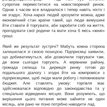
супротив переміститися на новостворений ринок.
Однак з часом все владналося і тепер навіть ніхто і
не згадує. Хоча наразі людей зрозуміти можна, адже
економічний стан країни такий, що люди вимушені
йти ставати й торгувати, аби заробити собі на життя,
прогодувати свої родини та мати хоча б якісь «живі»
гроші.
Який же результат зустрічі? Мабуть кожна сторона
залишилася зі своєю позицією. Підприємці заявили,
що добиватимуться, аби дозволили торгувати там,
де вони сьогодні торгують. А керівники району,
громада селища та дирекція ринку готові до
подальшого діалогу і згодні йти на компроміси з
підприємцями, щоб люди мали роботу і поповнювали
бюджет. Але ставлять умову: торгівля має
здійснювалася відповідно до законодавства та у
спеціально відведених місцях. Вони розуміють, що
вирішення цього питання може зайняти не один
місяць, але рано чи пізно потрібно наводити лад.