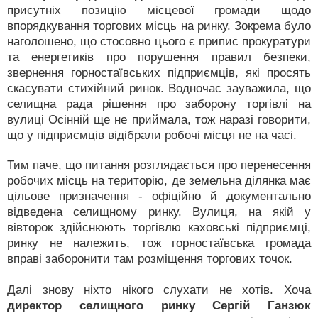
присутніх позицію місцевої громади щодо
впорядкування торгових місць на ринку. Зокрема було
наголошено, що стосовно цього є припис прокуратури
та енергетиків про порушення правил безпеки,
звернення горностаївських підприємців, які просять
скасувати стихійний ринок. Водночас зауважила, що
селищна рада рішення про заборону торгівлі на
вулиці Осінній ще не приймала, тож наразі говорити,
що у підприємців відібрали робочі місця не на часі.
Тим паче, що питання розглядається про перенесення
робочих місць на територію, де земельна ділянка має
цільове призначення - офіційно й документально
відведена селищному ринку. Вулиця, на якій у
вівторок здійснюють торгівлю каховські підприємці,
ринку не належить, тож горностаївська громада
вправі заборонити там розміщення торгових точок.
Далі знову ніхто нікого слухати не хотів. Хоча
директор селищного ринку Сергій Ганзюк