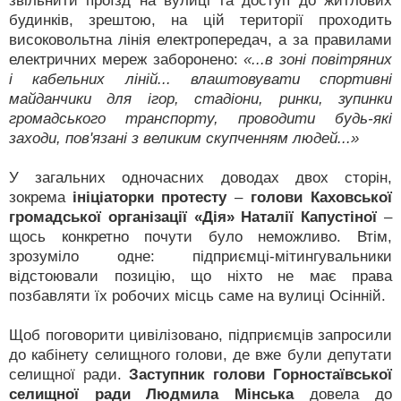
звільнити проїзд на вулиці та доступ до житлових
будинків, зрештою, на цій території проходить
високовольтна лінія електропередач, а за правилами
електричних мереж заборонено:
«...в зоні повітряних
і кабельних ліній... влаштовувати спортивні
майданчики для ігор, стадіони, ринки, зупинки
громадського транспорту, проводити будь-які
заходи, пов'язані з великим скупченням людей...»
У загальних одночасних доводах двох сторін,
зокрема
ініціаторки протесту
–
голови Каховської
громадської організації «Дія» Наталії Капустіної
–
щось конкретно почути було неможливо. Втім,
зрозуміло одне: підприємці-мітингувальники
відстоювали позицію, що ніхто не має права
позбавляти їх робочих місць саме на вулиці Осінній.
Щоб поговорити цивілізовано, підприємців запросили
до кабінету селищного голови, де вже були депутати
селищної ради.
Заступник голови Горностаївської
селищної ради Людмила Мінська
довела до