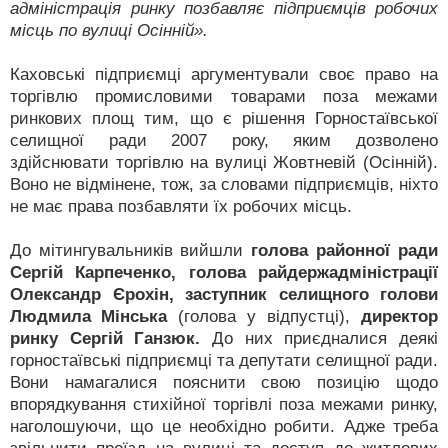
адміністрація ринку позбавляє підприємців робочих
місць по вулиці Осінній».
Каховські підприємці аргументували своє право на
торгівлю промисловими товарами поза межами
ринкових площ тим, що є рішення Горностаївської
селищної ради 2007 року, яким дозволено
здійснювати торгівлю на вулиці Жовтневій (Осінній).
Воно не відмінене, тож, за словами підприємців, ніхто
не має права позбавляти їх робочих місць.
До мітингувальників вийшли
голова районної ради
Сергій Карпеченко, голова райдержадміністрації
Олександр Єрохін, заступник селищного голови
Людмила Мінська
(голова у відпустці),
директор
ринку Сергій Ганзюк.
До них приєдналися деякі
горностаївські підприємці та депутати селищної ради.
Вони намагалися пояснити свою позицію щодо
впорядкування стихійної торгівлі поза межами ринку,
наголошуючи, що це необхідно робити. Адже треба