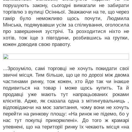
порушують закону, сьогодні вимагали не забирати
торгівлю з вулиці Осінньої. Зважаючи на те, що через
гамір було неможливо щось почути, Людмила
Мінська, подякувавши усім за спілкування, оголосила
про завершення зустрічі. Та розходитися ніхто не
хотів, тож іще з півгодини, розбившись на групки,
кожен доводив свою правоту.
...Зрозуміло, самі торговці не хочуть покидати свої
звичні місця. Тим більше, що це по дорозі між двома
частинами ринку, тож кожен, хто йде так чи інакше
подивиться на товар і може щось купить. Та й
продавці уже мають тут напрацьованих роками
клієнтів. Адже, як сказала одна з мітингувальниць ,
відповідаючи на моє запитання, чому вони не хочуть
перейти на ринкову площу: «На ринок не підемо, бо у
нас тут покупці прикормлені». До того ж крамарі
упевнені, що на території ринку їх чекають місця «на