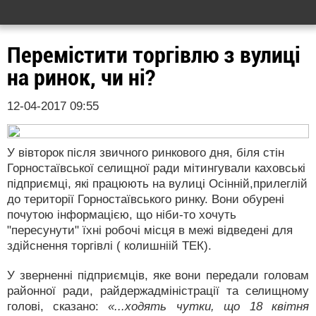
Перемістити торгівлю з вулиці
на ринок, чи ні?
12-04-2017 09:55
У вівторок після звичного ринкового дня, біля стін
Горностаївської селищної ради мітингували каховські
підприємці, які працюють на вулиці Осінній,прилеглій
до території Горностаївського ринку. Вони обурені
почутою інформацією, що ніби-то хочуть
"пересунути" їхні робочі місця в межі відведені для
здійснення торгівлі ( колишніій ТЕК).
У зверненні підприємців, яке вони передали головам
районної ради, райдержадміністрації та селищному
голові, сказано:
«...ходять чутки, що 18 квітня