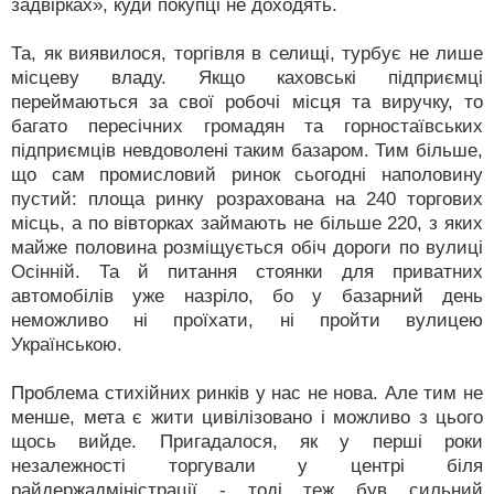
задвірках», куди покупці не доходять.
Та, як виявилося, торгівля в селищі, турбує не лише
місцеву владу. Якщо каховські підприємці
переймаються за свої робочі місця та виручку, то
багато пересічних громадян та горностаївських
підприємців невдоволені таким базаром. Тим більше,
що сам промисловий ринок сьогодні наполовину
пустий: площа ринку розрахована на 240 торгових
місць, а по вівторках займають не більше 220, з яких
майже половина розміщується обіч дороги по вулиці
Осінній. Та й питання стоянки для приватних
автомобілів уже назріло, бо у базарний день
неможливо ні проїхати, ні пройти вулицею
Українською.
Проблема стихійних ринків у нас не нова. Але тим не
менше, мета є жити цивілізовано і можливо з цього
щось вийде. Пригадалося, як у перші роки
незалежності торгували у центрі біля
райдержадміністрації - тоді теж був сильний