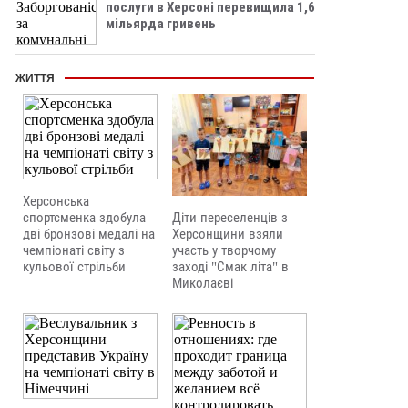
послуги в Херсоні перевищила 1,6
мільярда гривень
ЖИТТЯ
Херсонська
Діти переселенців з
спортсменка здобула
Херсонщини взяли
дві бронзові медалі на
участь у творчому
чемпіонаті світу з
заході "Смак літа" в
кульової стрільби
Миколаєві