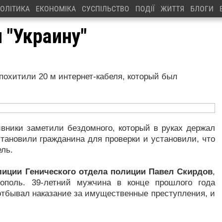
ОЛІТИКА
ЕКОНОМІКА
СУСПІЛЬСТВО
ПОДІЇ
ЖИТТЯ
БЛОГИ
 "Украину"
 похитили 20 м интернет-кабеля, который был
ивники заметили бездомного, который в руках держал
тановили гражданина для проверки и установили, что
ель.
иции Генического отдела полиции Павел Скирдов
,
ополь. 39-летний мужчина в конце прошлого года
отбывал наказание за имущественные преступления, и