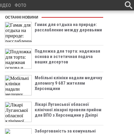
ВІДЕО
ФОТО
ОСТАННІ НОВИНИ
Гамак для отдыха на природе:
расслабление между деревьями
Подложка для торта: надежная
основа и эстетичная подача
ваших десертов
Мобільні клініки надали медичну
допомогу 9 687 жителям
Херсонщини
Лікарі Луганської обласної
клінічної лікарні провели прийом
для ВПО з Херсонщини у Дніпрі
Заборгованість за комунальні