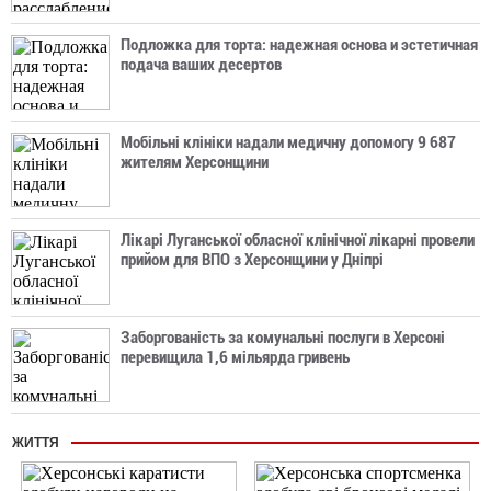
Подложка для торта: надежная основа и эстетичная
подача ваших десертов
Мобільні клініки надали медичну допомогу 9 687
жителям Херсонщини
Лікарі Луганської обласної клінічної лікарні провели
прийом для ВПО з Херсонщини у Дніпрі
Заборгованість за комунальні послуги в Херсоні
перевищила 1,6 мільярда гривень
ЖИТТЯ