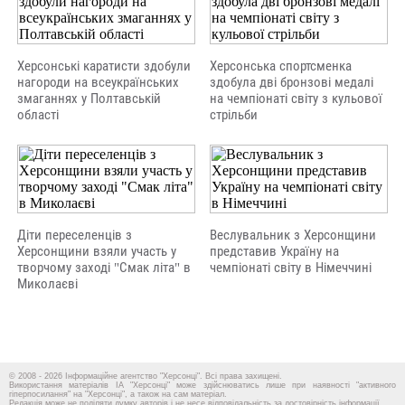
Херсонські каратисти здобули
Херсонська спортсменка
нагороди на всеукраїнських
здобула дві бронзові медалі
змаганнях у Полтавській
на чемпіонаті світу з кульової
області
стрільби
Діти переселенців з
Веслувальник з Херсонщини
Херсонщини взяли участь у
представив Україну на
творчому заході "Смак літа" в
чемпіонаті світу в Німеччині
Миколаєві
© 2008 - 2026 Інформаційне агентство "Херсонці". Всі права захищені.
Використання матеріалів ІА "Херсонці" може здійснюватись лише при наявності "активного
гіперпосилання" на "Херсонці", а також на сам матеріал.
Редакція може не поділяти думку авторів і не несе відповідальність за достовірність інформації.