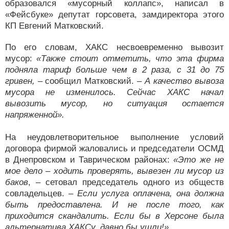
образовался «мусорный коллапс», написал в
«Фейсбуке» депутат горсовета, замдиректора этого
КП Евгений Матковский.
По его словам, ХАКС несвоевременно вывозит
мусор:
«Также стоит отметить, что эта фирма
подняла тариф больше чем в 2 раза, с 31 до 75
гривен,
– сообщил Матковский.
– А качество вывоза
мусора не изменилось. Сейчас ХАКС начал
вывозить мусор, но ситуация остается
напряженной».
На неудовлетворительное выполнение условий
договора фирмой жаловались и председатели ОСМД
в Днепровском и Таврическом районах:
«Это же не
мое дело – ходить проверять, вывезен ли мусор из
баков
, – сетовал председатель одного из обществ
совладельцев.
– Если услуга оплачена, она должна
быть предоставлена. И не после того, как
приходится скандалить. Если бы в Херсоне была
альтернатива ХАКСу, давно бы ушли!».