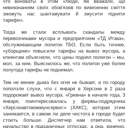
что виноваты в этом «люди, які вважали, що
невиконанням своїх обов'язків по вивезенню сміття
зможуть нас шантажувати й змусити підняти
тарифи».
Тогда же стали всплывать скандалы между
перевозчиками мусора и предприятием «ТД Итака»,
обслуживающим полигон ТБО. Если быть точнее,
«уборщики» повысили тарифы на вывоз мусора, а
клиентам объясняли, что цены поднял полигон – мы,
мол, за ним. Выяснилось же, что полигон уже более
полугода тарифы не поднимал.
Тем не менее дыма без огня не бывает, и по городу
поползли слухи, что с января в Херсоне в 2 раза
подорожает вывоз мусора. «Гривна» в начале года, 3
января, поинтересовалась у фирмы-подрядчика
«Херсонавтокоммунсервис» (ХАКС), которая этим
занимается, в самом ли деле чистота в городе будет
стоить больше. Диспетчер нам ответила, что
начальство в праздничных отпусках, а она, конечно,