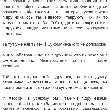
Ви зрозуміли мене, так? Весь цивілізований світ
навіть у побуті уникає називати особливих дітей
розумово відсталими, а автори українського
підручника ось так відверто «таврують» їх, як то
кажуть, прямо в лоба. Тобто, дитина відкриватиме
підручник і щодня читатиме вирок собі: «розумово
відстала».
Та тут уже навіть геній Сухомлинського не допоможе!
А що найстрашніше: на підручнику стоїть резолюція
«Рекомендовано Міністерством освіти і науки
України».
Той, хто готував цей підручник, на мою думку,
страшенно «підставив» МОН. І на це вже, на
превеликий жаль, витрачено купу державних коштів.
У Херсоні, в усякому разі, такими підручниками
заповнені всі склади (бачив це сьогодні на власні очі
разом із головою ОДА А.Гордєєвим, начальником