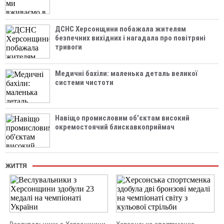
ДСНС Херсонщини побажала жителям
безпечних вихідних і нагадала про повітряні
тривоги
Медичні бахіли: маленька деталь великої
системи чистоти
Навіщо промисловим об'єктам високий
окремостоячий блискавкоприймач
ЖИТТЯ