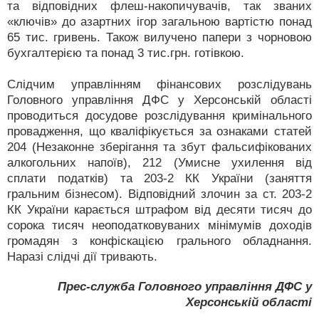
та відповідних флеш-накопичувачів, так званих
«ключів» до азартних ігор загальною вартістю понад
65 тис. гривень. Також вилучено папери з чорновою
бухгалтерією та понад 3 тис.грн. готівкою.
Слідчим управлінням фінансових розслідувань
Головного управління ДФС у Херсонській області
проводиться досудове розслідування кримінального
провадження, що кваліфікується за ознаками статей
204 (Незаконне зберігання та збут фальсифікованих
алкогольних напоїв), 212 (Умисне ухилення від
сплати податків) та 203-2 КК України (заняття
гральним бізнесом). Відповідний злочин за ст. 203-2
КК України карається штрафом від десяти тисяч до
сорока тисяч неоподатковуваних мінімумів доходів
громадян з конфіскацією грального обладнання.
Наразі слідчі дії тривають.
Прес-служба Головного управління ДФС у
Херсонській області