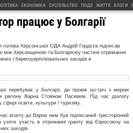
ОЛІТИКА
ЕКОНОМІКА
СУСПІЛЬСТВО
ПОДІЇ
ЖИТТЯ
БЛОГИ
ор працює у Болгарії
ни голова Херсонської ОДА Андрій Гордєєв підписав
о між Херсонщиною та Болгарієюу частині отримання
вних і берегоукріплювальних заходів в
зі перебуває у Болгарії, де провів зустріч з мером
м регіону Варна Стояном Пасевим. Під час діалогу
 сфері освіти, культури і туризму.
час візиту до Варни ним був підписаний тристоронній
 узяти участь в отриманні гранту від Євросоюзу на
них заходів.