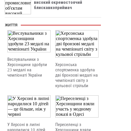
високий окремостоячий
блискавкоприймач
ЖИТТЯ
Веслувальники з
Херсонщини здобули
Херсонська
23 медалі на
спортсменка здобула
чемпіонаті України
дві бронзові медалі на
чемпіонаті світу з
кульової стрільби
У Херсоні в липні
Переселенці з
народилися 10 дітей
Херсонщини взяли