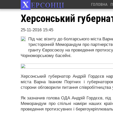
ГОЛОВНА
П
Херсонський губернат
25-11-2016 15:45
Під час візиту до болгарського міста Вар
тристоронній Меморандум про партнерств
гранту Євросоюзу на проведення протизсу
Чорноморському басейні.
Херсонський губернатор Андрій Гордєєв нара
міста Варна Іваном Портних і губернаторо
сторони обговорили питання співробітництва у
Як зазначив голова ОДА Андрій Гордєєв, під 
Меморандум про спільні наміри наших країн
проведення протизсувних і берегоукріплюваль