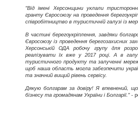
"Від імені Херсонщини уклали тристоро
гранту Євросоюзу на проведення берегоукрі
співробітництво в туристичній галузі із ме
В частині берегоукріплення, завдяки болга
Євросоюзу із проведення берегозахисних за
Херсонській ОДА робочу групу для розро
реалізувати їх вже у 2017 році. А в галу
туристичного продукту та залученні мереж
щоб наша область могла забезпечити укра
та значний вищий рівень сервісу.
Дякую болгарам за довіру! Я впевнений, що
бізнесу та громадянам України і Болгарії."
- р