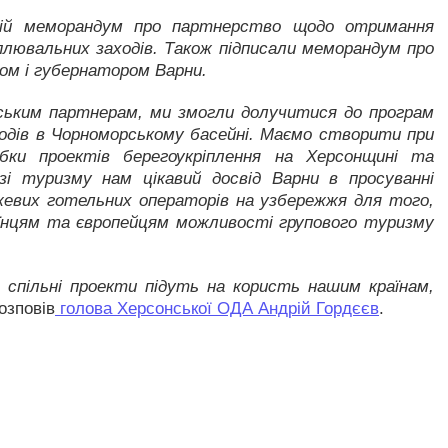
нній меморандум про партнерство щодо отримання
плювальних заходів. Також підписали меморандум про
ром і губернатором Варни.
рським партнерам, ми змогли долучитися до програм
ходів в Чорноморському басейні. Маємо створити при
бки проектів берегоукріплення на Херсонщині та
зі туризму нам цікавий досвід Варни в просуванні
евих готельних операторів на узбережжя для того,
їнцям та європейцям можливості групового туризму
 спільні проекти підуть на користь нашим країнам,
озповів
голова Херсонської ОДА Андрій Гордєєв
.