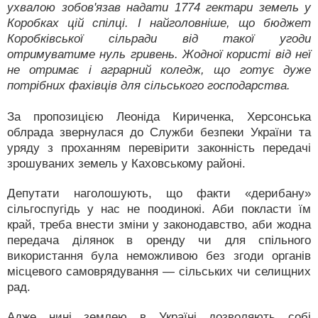
ухвалою зобов'язав надати 1774 гектари земель у
Коробках цій спілці. І найголовніше, що бюджет
Коробківської сільради від такої угоди
отримуватиме нуль гривень. Жодної користі від неї
не отримає і аграрний коледж, що готує дуже
потрібних фахівців для сільського господарства.
За пропозицією Леоніда Кириченка, Херсонська
облрада звернулася до Служби безпеки України та
уряду з проханням перевірити законність передачі
зрошуваних земель у Кахов­ському районі.
Депутати наголошують, що факти «дерибану»
сільгоспугідь у нас не поодинокі. Аби покласти їм
край, треба внести зміни у законодавство, аби жодна
передача ділянок в оренду чи для спільного
використання була неможливою без згоди органів
місцевого самоврядування — сільських чи селищних
рад.
Адже нині землею в Україні дозволяють собі