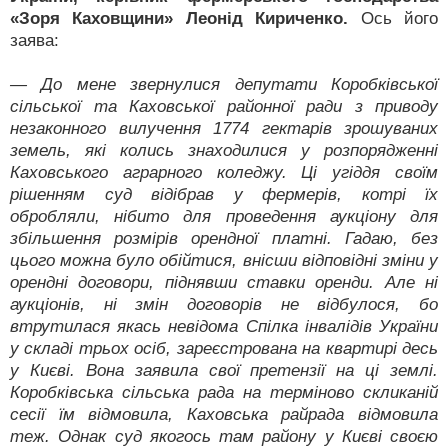
«Зоря Каховщини» Леонід Кириченко.
Ось його
заява:
— До мене звернулися депутати Коробківської
сільської та Каховської районної ради з приводу
незаконного вилучення 1774 гектарів зрошуваних
земель, які колись знаходилися у розпорядженні
Каховського аграрного коледжу. Ці угіддя своїм
рішенням суд відібрав у фермерів, котрі їх
обробляли, нібито для проведення аукціону для
збільшення розмірів орендної платні. Гадаю, без
цього можна було обійтися, внісши відповідні зміни у
орендні договори, піднявши ставки оренди. Але ні
аукціонів, ні змін договорів не відбулося, бо
втрутилася якась невідома Спілка інвалідів України
у складі трьох осіб, зареєстрована на квартирі десь
у Києві. Вона заявила свої претензії на ці землі.
Коробківська сільська рада на терміново скликаній
сесії їм відмовила, Каховська райрада відмовила
теж. Однак суд якогось там району у Києві своєю