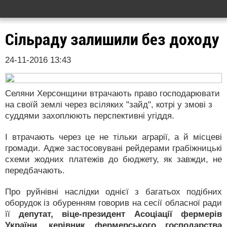
Сільраду залишили без доходу
24-11-2016 13:43
Селяни Херсонщини втрачають право господарювати
на своїй землі через всіляких "зайд", котрі у змові з
суддями захоплюють перспективні угіддя.
І втрачають через це не тільки аграрії, а й місцеві
громади. Адже застосовувані рейдерами грабіжницькі
схеми жодних платежів до бюджету, як завжди, не
передбачають.
Про руйнівні наслідки однієї з багатьох подібних
оборудок із обуренням говорив на сесії обласної ради
її
депутат, віце-президент Асоціації фермерів
України, ке­рівник фермерського господарства