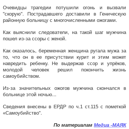
Очевидцы трагедии потушили огонь и вызвали
"скорую". Пострадавшего доставили в Геническую
районную больницу с многочисленными ожогами.
Как выяснили следователи, на такой шаг мужчина
пошел из-за ссоры с женой.
Как оказалось, беременная женщина ругала мужа за
то, что он в ее присутствии курит и этим может
навредить ребенку. Не выдержав ссор и упрёков,
молодой человек решил покончить жизнь
самоубийством.
Из-за значительных ожогов мужчина скончался в
больнице этой ночью...
Сведения внесены в ЕРДР по ч.1 ст.115 с пометкой
«Самоубийство".
По материалам
Медиа -МАЯК