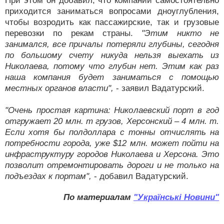
При этом он добавил, что компании самостоятельно
приходится заниматься вопросами дноуглубления,
чтобы возродить как пассажирские, так и грузовые
перевозки по рекам страны.
"Этим никто не
занимался, все причалы потеряли глубины, сегодня
по большому счету никуда нельзя выехать из
Николаева, потому что глубин нет. Этим как раз
наша компания будет заниматься с помощью
местных органов власти",
- заявил Вадатурский.
"Очень простая картина: Николаевский порт в год
отгружает 20 млн. т грузов, Херсонский – 4 млн. т.
Если хотя бы полдоллара с тонны отчислять на
потребности города, уже $12 млн. может пойти на
инфраструктуру городов Николаева и Херсона. Это
позволит отремонтировать дороги и не только на
подъездах к портам",
- добавил Вадатурский.
По материалам
"Українські Новини"