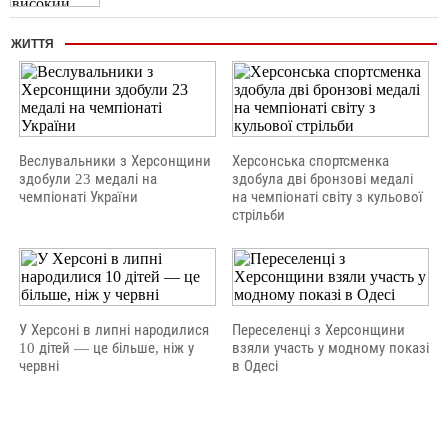
ЖИТТЯ
Веслувальники з Херсонщини
Херсонська спортсменка
здобули 23 медалі на
здобула дві бронзові медалі
чемпіонаті України
на чемпіонаті світу з кульової
стрільби
У Херсоні в липні народилися
Переселенці з Херсонщини
10 дітей — це більше, ніж у
взяли участь у модному показі
червні
в Одесі