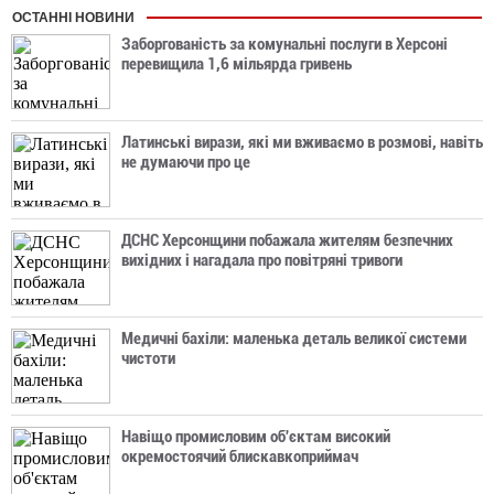
ОСТАННІ НОВИНИ
Заборгованість за комунальні послуги в Херсоні
перевищила 1,6 мільярда гривень
Латинські вирази, які ми вживаємо в розмові, навіть
не думаючи про це
ДСНС Херсонщини побажала жителям безпечних
вихідних і нагадала про повітряні тривоги
Медичні бахіли: маленька деталь великої системи
чистоти
Навіщо промисловим об'єктам високий
окремостоячий блискавкоприймач