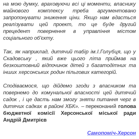
на мою думку, враховуючи всі ці моменти, власнику
майнового комплексу треба аргументовано
запропонувати зниження ціни. Якщо нам вдасться
реалізувати цей проект, то це буде другий
прецедент повернення в управління містом
соціального об'єкту.
Так, як наприклад, дитячий табір ім.І.Голубця, що у
Скадовську , який вже цього літа приймав на
безкоштовний відпочинок дітей з багатодітних та
інших херсонських родин пільгових категорій.
Сподіваємося, що дійдемо згоди з власником та
повернемо до комунальної власності цей дитячий
садок , і це дасть нам змогу зняти питання черг в
дитячих садках в районі ХБК».
– переконаний
голова
бюджетної комісії Херсонської міської ради
Андрій Дмитрієв
Самопоміч-Херсон