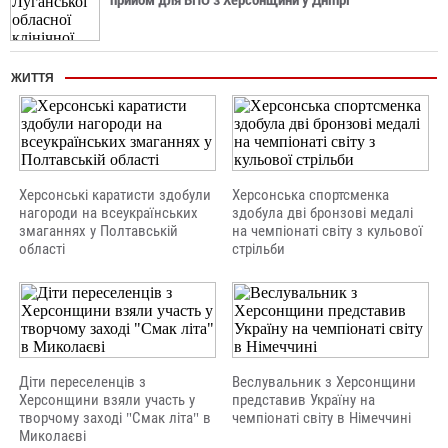
прийом для ВПО з Херсонщини у Дніпрі
ЖИТТЯ
Херсонські каратисти здобули
Херсонська спортсменка
нагороди на всеукраїнських
здобула дві бронзові медалі
змаганнях у Полтавській
на чемпіонаті світу з кульової
області
стрільби
Діти переселенців з
Веслувальник з Херсонщини
Херсонщини взяли участь у
представив Україну на
творчому заході "Смак літа" в
чемпіонаті світу в Німеччині
Миколаєві