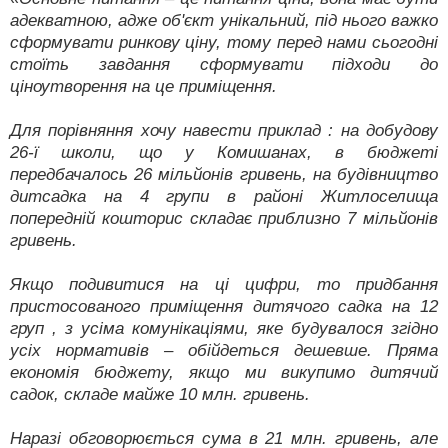
адекватною, адже об'єкт унікальний, під нього важко
сформувати ринкову ціну, тому перед нами сьогодні
стоїть завдання сформувати підходи до
ціноутворення на це приміщення.
Для порівняння хочу навести приклад : на добудову
26-ї школи, що у Комишанах, в бюджеті
передбачалось 26 мільйонів гривень, на будівництво
дитсадка на 4 групи в районі Житлоселища
попередній кошторис складає приблизно 7 мільйонів
гривень.
Якщо подивитися на ці цифри, то придбання
пристосованого приміщення дитячого садка на 12
груп , з усіма комунікаціями, яке будувалося згідно
усіх нормативів – обійдеться дешевше. Пряма
економія бюджету, якщо ми викупимо дитячий
садок, складе майже 10 млн. гривень.
Наразі обговорюється сума в 21 млн. гривень, але