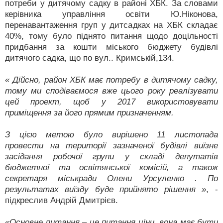
потреби у дитячому садку в районі ХБК. За словами
керівника управління освіти Ю.Ніконова,
перенавантаження груп у дитсадках на ХБК складає
40%, тому було піднято питання щодо доцільності
придбання за кошти міського бюджету будівлі
дитячого садка, що по вул.. Кримській,134.
« Дійсно, район ХБК має потребу в дитячому садку,
тому ми сподіваємося вже цього року реалізувати
цей проект, щоб у 2017 використовувати
приміщення за його прямим призначенням.
З цією метою було вирішено 11 листопада
провести на території зазначеної будівлі виїзне
засідання робочої групи у складі депутатів
бюджетної та освітянської комісій, а також
секретаря міськради Олени Урсуленко . По
результатах виїзду буде прийнято рішення »
, -
підкреслив Андрій Дмитрієв.
«Основне питання – це питання ціни, вона має бути