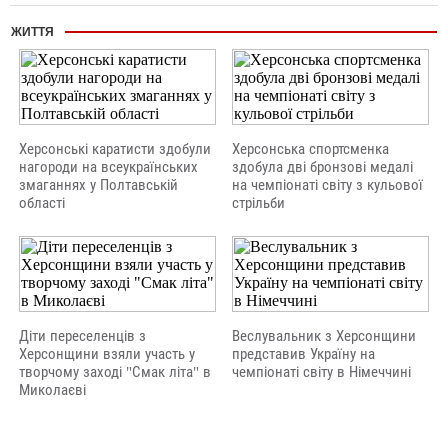
ЖИТТЯ
Херсонські каратисти здобули
Херсонська спортсменка
нагороди на всеукраїнських
здобула дві бронзові медалі
змаганнях у Полтавській
на чемпіонаті світу з кульової
області
стрільби
Діти переселенців з
Веслувальник з Херсонщини
Херсонщини взяли участь у
представив Україну на
творчому заході "Смак літа" в
чемпіонаті світу в Німеччині
Миколаєві