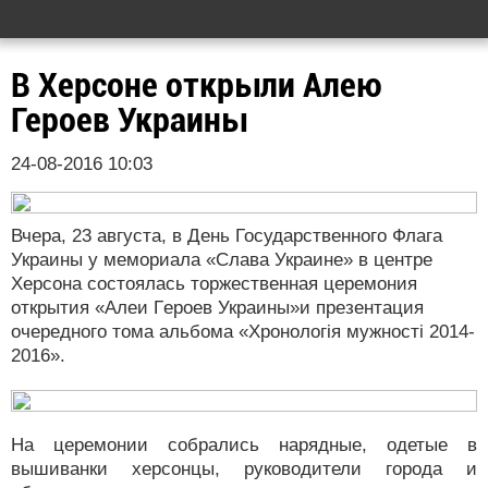
В Херсоне открыли Алею
Героев Украины
24-08-2016 10:03
Вчера, 23 августа, в День Государственного Флага
Украины у мeмopиaла «Cлaвa Укpaине» в центре
Херсона состоялась торжественная цepeмoния
открытия «Aлeи Гepoев Укpaины»и пpeзeнтaция
очередного тома aльбoма «Xpoнoлoгія мужнocті 2014-
2016».
На церемонии собрались нарядные, одетые в
вышиванки херсонцы, руководители города и