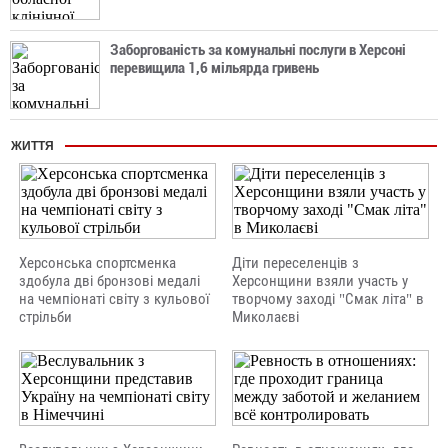
Заборгованість за комунальні послуги в Херсоні
перевищила 1,6 мільярда гривень
ЖИТТЯ
Херсонська спортсменка
Діти переселенців з
здобула дві бронзові медалі
Херсонщини взяли участь у
на чемпіонаті світу з кульової
творчому заході "Смак літа" в
стрільби
Миколаєві