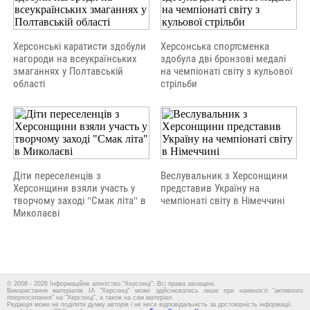
Херсонські каратисти здобули
Херсонська спортсменка
нагороди на всеукраїнських
здобула дві бронзові медалі
змаганнях у Полтавській
на чемпіонаті світу з кульової
області
стрільби
Діти переселенців з
Веслувальник з Херсонщини
Херсонщини взяли участь у
представив Україну на
творчому заході "Смак літа" в
чемпіонаті світу в Німеччині
Миколаєві
© 2008 - 2026 Інформаційне агентство "Херсонці". Всі права захищені.
Використання матеріалів ІА "Херсонці" може здійснюватись лише при наявності "активного
гіперпосилання" на "Херсонці", а також на сам матеріал.
Редакція може не поділяти думку авторів і не несе відповідальність за достовірність інформації.