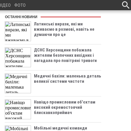
ВІДЕО
ФОТО
ОСТАННІ НОВИНИ
Латинські вирази, які ми
вживаємо в розмові, навіть не
думаючи про це
ДСНС Херсонщини побажала
жителям безпечних вихідних і
нагадала про повітряні тривоги
Медичні бахіли: маленька деталь
великої системи чистоти
Навіщо промисловим об'єктам
високий окремостоячий
блискавкоприймач
Мобільні медичні команди