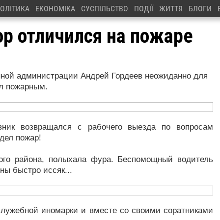
ОЛІТИКА
ЕКОНОМІКА
СУСПІЛЬСТВО
ПОДІЇ
ЖИТТЯ
БЛОГИ
ор отличился на пожаре
нной администрации Андрей Гордеев неожиданно для
ал пожарным.
вник возвращался с рабочего выезда по вопросам
дел пожар!
кого района, полыхала фура. Беспомощный водитель
ны быстро иссяк...
служебной иномарки и вместе со своими соратниками