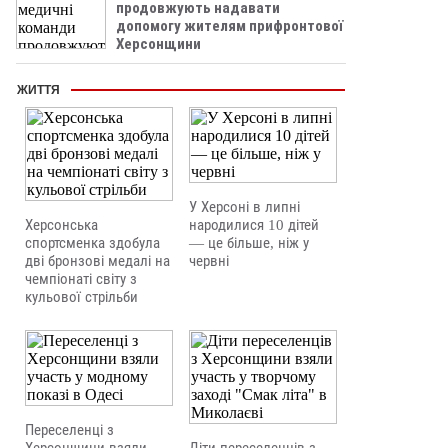
продовжують надавати
допомогу жителям прифронтової
Херсонщини
ЖИТТЯ
У Херсоні в липні
Херсонська
народилися 10 дітей
спортсменка здобула
— це більше, ніж у
дві бронзові медалі на
червні
чемпіонаті світу з
кульової стрільби
Переселенці з