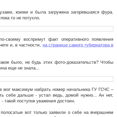
бузами, коими и была загружена загоревшаяся фура.
пока то не потухло.
 по-своему воспримут факт оперативного появления
ете и, в частности,
на странице самого губернатора в
такое было, не будь этих фото-доказательств? Чтобы
ина еще не знала...
ев мог максимум набрать номер начальника ГУ ГСЧС –
ть себе дальше - устал ведь, домой нужно... Ан нет,
- такой поступок уважения достоин.
 полосатые вот только заявили о себе на вчерашнем