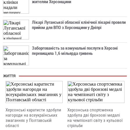
жителям Херсонщини
Лікарі Луганської обласної клінічної лікарні провели
прийом для ВПО з Херсонщини у Дніпрі
Заборгованість за комунальні послуги в Херсоні
перевищила 1,6 мільярда гривень
ЖИТТЯ
Херсонські каратисти здобули
Херсонська спортсменка
нагороди на всеукраїнських
здобула дві бронзові медалі
змаганнях у Полтавській
на чемпіонаті світу з кульової
області
стрільби