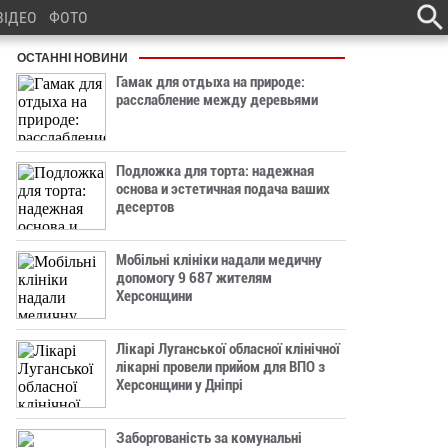
ВІДЕО
ФОТО
ОСТАННІ НОВИНИ
Гамак для отдыха на природе:
расслабление между деревьями
Подложка для торта: надежная
основа и эстетичная подача ваших
десертов
Мобільні клініки надали медичну
допомогу 9 687 жителям
Херсонщини
Лікарі Луганської обласної клінічної
лікарні провели прийом для ВПО з
Херсонщини у Дніпрі
Заборгованість за комунальні