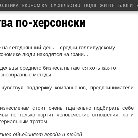
ОЛІТИКА
ЕКОНОМІКА
СУСПІЛЬСТВО
ПОДІЇ
ЖИТТЯ
БЛОГИ
тва по-херсонски
не на сегодняшний день – сродни голливудскому
кономике люди находятся на грани...
дельцы среднего бизнеса пытаются хоть как-то
азнообразные методы.
 чувствуя поддержку компаньонов, предприниматели
бизнесменам стоит очень тщательно подбирать себе
ивы не только портит человеческие отношения, но и
териальным тратам.
знес объединяет города и людей