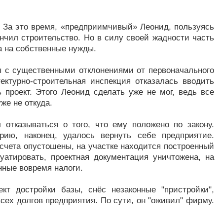
. За это время, «предприимчивый» Леонид, пользуясь
чил строительство. Но в силу своей жадности часть
а на собственные нужды.
ы с существенными отклонениями от первоначального
тектурно-строительная инспекция отказалась вводить
 проект. Этого Леонид сделать уже не мог, ведь все
же не откуда.
отказываться о того, что ему положено по закону.
ию, наконец, удалось вернуть себе предприятие.
счета опустошены, на участке находится построенный
луатировать, проектная документация уничтожена, на
нные вовремя налоги.
кт достройки базы, снёс незаконные "пристройки",
сех долгов предприятия. По сути, он "оживил" фирму.