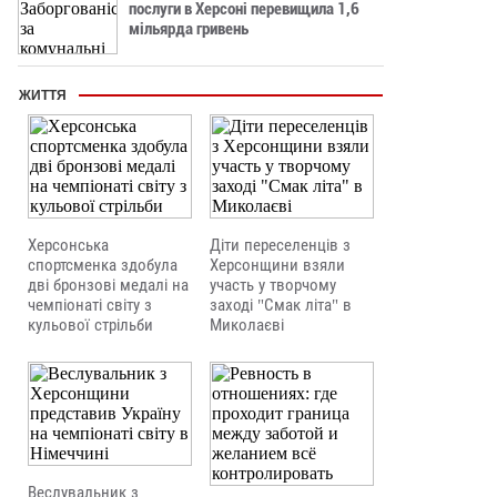
послуги в Херсоні перевищила 1,6
мільярда гривень
ЖИТТЯ
Херсонська
Діти переселенців з
спортсменка здобула
Херсонщини взяли
дві бронзові медалі на
участь у творчому
чемпіонаті світу з
заході "Смак літа" в
кульової стрільби
Миколаєві
Веслувальник з