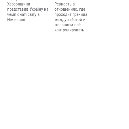
Херсонщини
Ревность в
представив Україну на
отношениях: где
чемпіонаті світу в
проходит граница
Німеччині
между заботой и
желанием всё
контролировать