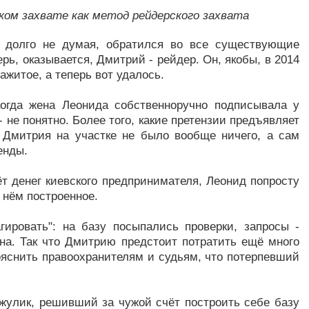
ком захвате как метод рейдерского захвата
, долго не думая, обратился во все существующие
ь, оказывается, Дмитрий - рейдер. Он, якобы, в 2014
ажитое, а теперь вот удалось.
когда жена Леонида собственноручно подписывала у
 не понятно. Более того, какие претензии предъявляет
а Дмитрия на участке не было вообще ничего, а сам
енды.
ёт денег киевского предпринимателя, Леонид попросту
а нём построенное.
гировать": на базу посыпались проверки, запросы -
на. Так что Дмитрию предстоит потратить ещё много
пояснить правоохранителям и судьям, что потерпевший
 жулик, решивший за чужой счёт построить себе базу