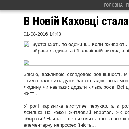
ГОЛОВНА
П
В Новій Каховці стала
01-08-2016 14:43
Зустрічають по одежині... Коли вживають 
вбрана людина, а і її зовнішній вигляд в ц
Звісно, важливою складовою зовнішності, мір
стилю залежить дуже багато, адже вона мож
людину чи навпаки: додати кілька років. Всі 
житті.
У ролі чарівника виступає перукар, а в рол
декілька на кожен житловий квартал. Як 
обирати? Найчастіше виходить, що за зовнішн
елементарну непрофесійність...