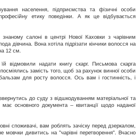
вування населення, підприємства та фізичні особи
 професійну етику поведінки. А як це відбувається
 знаному салоні в центрі Нової Каховки з чарівним
лода дівчина. Вона хотіла підрізати кінчики волосся на
на 12 см.
їй відмовили надати книгу скарг. Письмова скарга
 посміялись замість того, щоб за рахунок винної особи
бальзам для росту волосся. Ось вам і гостинність, і
звернутись до суду з відшкодуванням матеріальної та
 має основного документа – квитанції щодо наданої
овні споживачі, вам роблять зачіску перед дзеркалом,
е мовчки дивитись на "чарівні перетворення". Вчасно