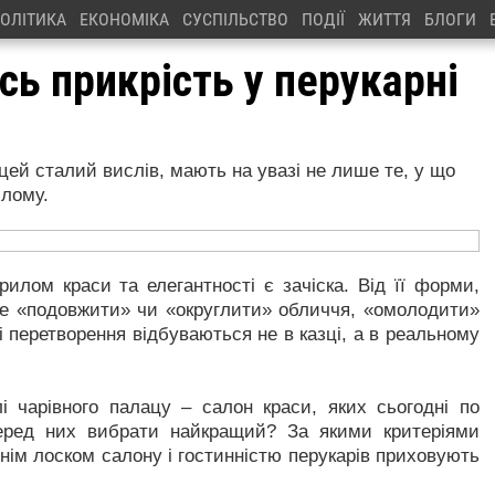
ОЛІТИКА
ЕКОНОМІКА
СУСПІЛЬСТВО
ПОДІЇ
ЖИТТЯ
БЛОГИ
сь прикрість у перукарні
цей сталий вислів, мають на увазі не лише те, у що
ілому.
илом краси та елегантності є зачіска. Від її форми,
е «подовжити» чи «округлити» обличчя, «омолодити»
ці перетворення відбуваються не в казці, а в реальному
і чарівного палацу – салон краси, яких сьогодні по
серед них вибрати найкращий? За якими критеріями
ім лоском салону і гостинністю перукарів приховують