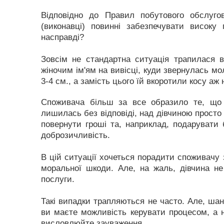
Відповідно до Правил побутового обслуго
(виконавці) повинні забезпечувати високу
насправді?
Зовсім не стандартна ситуація трапилася в
жіночим ім'ям на вивісці, куди звернулась мо
3-4 см., а замість цього їй вкоротили косу аж 
Споживача більш за все образило те, що 
лишилась без відповіді, над дівчиною просто
повернути гроші та, наприклад, подарувати 
доброзичливість.
В цій ситуації хочеться порадити споживачу 
моральної шкоди. Але, на жаль, дівчина не
послуги.
Такі випадки трапляються не часто. Але, шан
ви маєте можливість керувати процесом, а н
висловлюйте зауваження.