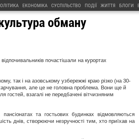
ОЛІТИКА
ЕКОНОМІКА
СУСПІЛЬСТВО
ПОДІЇ
ЖИТТЯ
БЛОГИ
 культура обману
 відпочивальників почастішали на курортах
му, так і на азовському узбережжі краю різко (на 30-
 харчування, але це не головна проблема. Вони ще й
я гостей, взагалі не передбачені вітчизняним
х пансіонатах та гостьових будинках відмовляються
ість днів, створюючи незручності тим, хто приїхав на