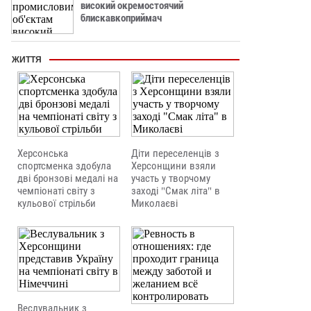
високий окремостоячий
блискавкоприймач
ЖИТТЯ
Херсонська
Діти переселенців з
спортсменка здобула
Херсонщини взяли
дві бронзові медалі на
участь у творчому
чемпіонаті світу з
заході "Смак літа" в
кульової стрільби
Миколаєві
Веслувальник з