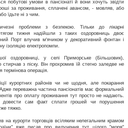
ся побутові умови в пансіонаті й вони хочуть звідти
роші за проживання, сплачені авансом, - мовляв, або
о їдьте ні з чим.
чезні проблеми з безпекою. Тільки до лікарні
отягом тижня надійшли з таких оздоровниць двоє
зний Порт влучив м'ячиком у декоративний фонтан і
у ізоляцію електропомпи.
ої оздоровниці, у селі Приморське (Більшовик),
стирчав з піску. Він прохромив їй стегно заледве не
я термінова операція.
ції курортних районів чи не щодня, але покарання
 Адже переважна частина пансіонатів має формальний
ментів про оплату проживання тут просто не надають.
ів довести сам факт сплати грошей чи порушення
уже тяжко.
в на курорти торговців всіляким нелегальним крамом
раїни" вже писав про вилучення тут цілого "моря"