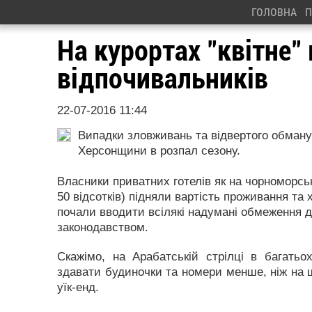
ГОЛОВНА
П
На курортах "квітне"
відпочивальників
22-07-2016 11:44
Випадки зловживань та відвертого обману
Херсонщини в розпал сезону.
Власники приватних готелів як на чорноморсько
50 відсотків) підняли вартість проживання та
почали вводити всілякі надумані обмеження дл
законодавством.
Скажімо, на Арабатській стрілці в багатьо
здавати будиночки та номери менше, ніж на ш
уїк-енд.