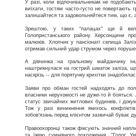
У разі, коли відпочивальникам не подобають
виїхати, гостям часто-густо не повертають г
залишайтеся та задовольняйтеся тим, що є, аб
Зрештою, у таких "палацах" ще й вели
Голопристанського району Херсонщини пр
малюків. Хлопчик у пансіонаті селища Залі
отримав сильний удар струмом через порушен
А дівчинка на гральному майданчику інш
наштрикнулася на гострий шматок заліза, що 
наскрізь -- для порятунку крихітки знадобилас
Заяви про обман гостей надходять до полі
власники нерухомості не дуже-то й бояться.
статус звичайних житлових будинків, і доку
Тож у разі виникнення якихось конфлікт
зобов'язань перед клієнтом зазвичай буває д
Правоохоронці також фіксують значний напли
та їжею сумнівного походження. "Голос Ук