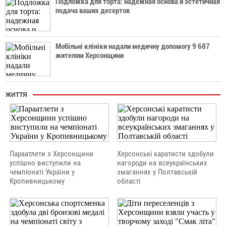
Подложка для торта: надежная основа и эстетичная
подача ваших десертов
Мобільні клініки надали медичну допомогу 9 687
жителям Херсонщини
ЖИТТЯ
Параатлети з Херсонщини
Херсонські каратисти здобули
успішно виступили на
нагороди на всеукраїнських
чемпіонаті України у
змаганнях у Полтавській
Кропивницькому
області