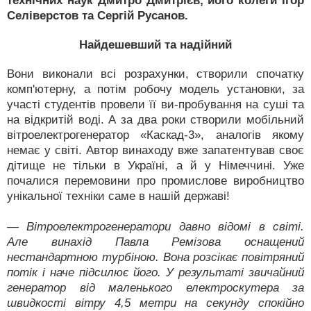
технічних наук Дмитро Дмитрієв, його колеги Ігор
Селіверстов та Сергій Русанов.
Найдешевший та надійний
Вони виконали всі розрахунки, створили спочатку
комп'ютерну, а потім робочу модель установки, за
участі студентів провели її ви-пробування на суші та
на відкритій воді. А за два роки створили мобільний
вітроелектрогенератор «Каскад-3», аналогів якому
немає у світі. Автор винаходу вже запатентував своє
дітище не тільки в Україні, а й у Німеччині. Уже
почалися перемовини про промислове виробництво
унікальної техніки саме в нашій державі!
— Вітроелектрогенератори давно відомі в світі.
Але винахід Павла Ремізова оснащений
нестандартною турбіною. Вона розсікає повітряний
потік і наче підсилює його. У результаті звичайний
генератор від маленького електроскутера за
швидкості вітру 4,5 метри на секунду спокійно