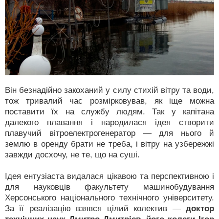
Він безнадійно закоханий у силу стихій вітру та води,
тож тривалий час розмірковував, як іще можна
поставити їх на службу людям. Так у капітана
далекого плавання і народилася ідея створити
плавучий вітроелектрогенератор — для нього й
землю в оренду брати не треба, і вітру на узбережжі
завжди досхочу, не те, що на суші.
Ідея ентузіаста видалася цікавою та перспективною і
для науковців факультету машинобудування
Херсонського національного технічного університету.
За її реалізацію взявся цілий колектив —
доктор