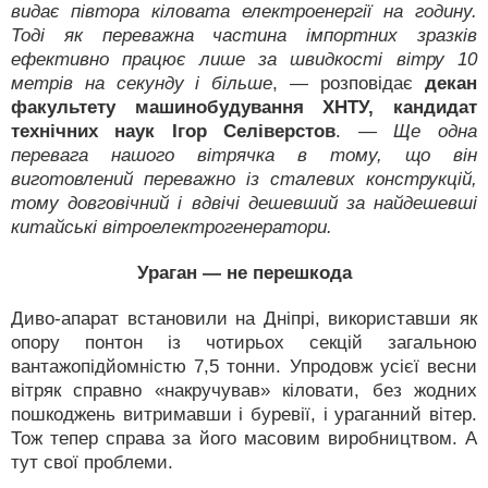
видає півтора кіловата електроенергії на годину.
Тоді як переважна частина імпортних зразків
ефективно працює лише за швидкості вітру 10
метрів на секунду і більше
, — розповідає
декан
факультету машинобудування ХНТУ, кандидат
технічних наук Ігор Селіверстов
.
— Ще одна
перевага нашого вітрячка в тому, що він
виготовлений переважно із сталевих конструкцій,
тому довговічний і вдвічі дешевший за найдешевші
китайські вітроелектрогенератори.
Ураган — не перешкода
Диво-апарат встановили на Дніпрі, використавши як
опору понтон із чотирьох секцій загальною
вантажопідйомністю 7,5 тонни. Упродовж усієї весни
вітряк справно «накручував» кіловати, без жодних
пошкоджень витримавши і буревії, і ураганний вітер.
Тож тепер справа за його масовим виробництвом. А
тут свої проблеми.