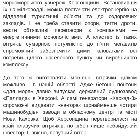
чорноморського узбереж Херсонщини. Встановивши
їх на мілководді, можна постачати електроенергію на
віддалені туристичні об'єкти та до оздоровчих
закладів. І не треба ставити опори, тягти дроти,
вести обтяжливі переговори з компаніями —
енергетичними монополістами. А кластер із таких
вітряків сумарною потужністю до п'яти мегаватів
спроможний забезпечити цими кіловатами всі
потреби цілого населеного пункту чи виробничого
комплексу.
До того ж виготовляти мобільні вітрячки цілком
можливо і в нашій області. Адже бетонні понтони
«для моря» давно випускає державний суднозавод
«Паллада» в Херсоні. А самі генератори «Каскад-3»
спроможні видавати «на-гора» щонайменше чотири
машинобудівні заводи в обласному центрі та місті
Нова Каховка. Щоб Херсонщина перетворилася на
край плавучих вітрячків, потрібен лише небайдужий
інвестор. І, звісно, попутний вітер.