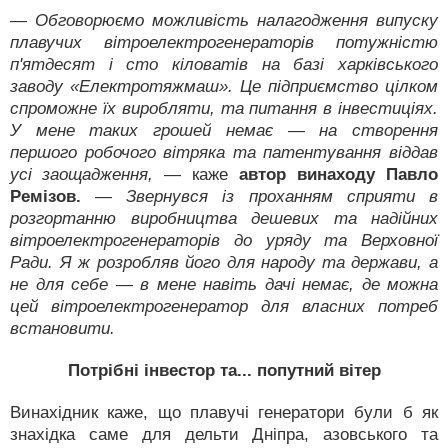
— Обговорюємо можливість налагодження випуску
плавучих вітроелектрогенераторів потужністю
п'ятдесят і сто кіловатів на базі харківського
заводу «Електротяжмаш». Це підприємство цілком
спроможне їх виробляти, та питання в інвестиціях.
У мене таких грошей немає — на створення
першого робочого вітряка та патентування віддав
усі заощадження,
— каже
автор винаходу Павло
Ремізов.
— Звернувся із проханням сприяти в
розгортанню виробництва дешевих та надійних
вітроелектрогенераторів до уряду та Верховної
Ради. Я ж розробляв його для народу та держави, а
не для себе — в мене навіть дачі немає, де можна
цей вітроелектрогенератор для власних потреб
встановити.
Потрібні інвестор та... попутний вітер
Винахідник каже, що плавучі генератори були б як
знахідка саме для дельти Дніпра, азовського та