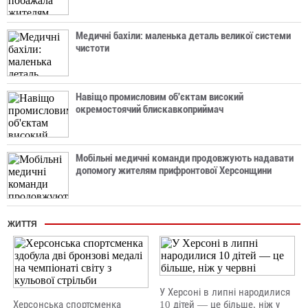
Медичні бахіли: маленька деталь великої системи
чистоти
Навіщо промисловим об'єктам високий
окремостоячий блискавкоприймач
Мобільні медичні команди продовжують надавати
допомогу жителям прифронтової Херсонщини
ЖИТТЯ
У Херсоні в липні народилися
Херсонська спортсменка
10 дітей — це більше, ніж у