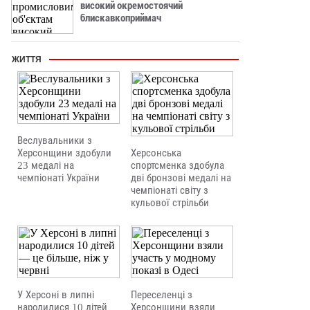
високий окремостоячий
блискавкоприймач
ЖИТТЯ
Веслувальники з
Херсонщини здобули
Херсонська
23 медалі на
спортсменка здобула
чемпіонаті України
дві бронзові медалі на
чемпіонаті світу з
кульової стрільби
У Херсоні в липні
Переселенці з
народилися 10 дітей
Херсонщини взяли