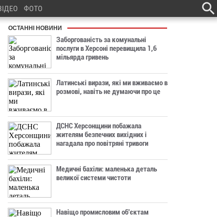
ВІДЕО
ФОТО
ОСТАННІ НОВИНИ
Заборгованість за комунальні
послуги в Херсоні перевищила 1,6
мільярда гривень
Латинські вирази, які ми вживаємо в
розмові, навіть не думаючи про це
ДСНС Херсонщини побажала
жителям безпечних вихідних і
нагадала про повітряні тривоги
Медичні бахіли: маленька деталь
великої системи чистоти
Навіщо промисловим об'єктам