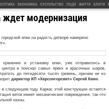
ОЛІТИКА
ЕКОНОМІКА
СУСПІЛЬСТВО
ПОДІЇ
ЖИТТЯ
БЛОГИ
а ждет модернизация
 городской елки на радость детворе намерено
т».
за хранение и установку елки, уже отправились в
 центра в поисках самых ярких и красочных шаров,
тратить до пятидесяти тысяч гривень, причем не из
оворит
директор КП «Херсонгорсвет» Сергей Киян.
 в следующем году. Каркас этой конструкции остается
тация веток имеет механические повреждения, так что
альной казны.