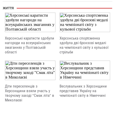
ЖИТТЯ
Херсонські каратисти здобули
Херсонська спортсменка
нагороди на всеукраїнських
здобула дві бронзові медалі
змаганнях у Полтавській
на чемпіонаті світу з кульової
області
стрільби
Діти переселенців з
Веслувальник з Херсонщини
Херсонщини взяли участь у
представив Україну на
творчому заході "Смак літа" в
чемпіонаті світу в Німеччині
Миколаєві