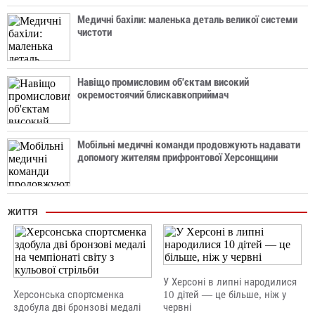
Медичні бахіли: маленька деталь великої системи
чистоти
Навіщо промисловим об'єктам високий
окремостоячий блискавкоприймач
Мобільні медичні команди продовжують надавати
допомогу жителям прифронтової Херсонщини
ЖИТТЯ
У Херсоні в липні народилися
Херсонська спортсменка
10 дітей — це більше, ніж у
здобула дві бронзові медалі
червні