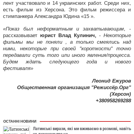
лент участвовало и 14 украинских работ. Среди них,
есть фильм из Херсона. Это фильм режиссера и
стимпанкера Александра Юдина «15 ».
«Показ был неформатным и захватывающим
, -
рассказвывает
юрист Влад Кулинич,
- Некоторые
фильмы мы не поняли , а только смеялись над
ними, некоторые при своей "короткости" точно
передавали суть того или иного явления/процесса.
Будем ждать следующего года и нового
фестиваля»
Леонид Ежуров
Общественная организация "Режиссёр.Орг"
(Херсон)
+380958269288
ОСТАННІ НОВИНИ
Латинські вирази, які ми вживаємо в розмові, навіть