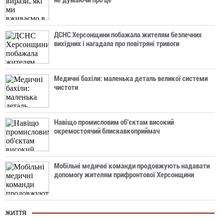
не думаючи про це
ДСНС Херсонщини побажала жителям безпечних
вихідних і нагадала про повітряні тривоги
Медичні бахіли: маленька деталь великої системи
чистоти
Навіщо промисловим об'єктам високий
окремостоячий блискавкоприймач
Мобільні медичні команди продовжують надавати
допомогу жителям прифронтової Херсонщини
ЖИТТЯ