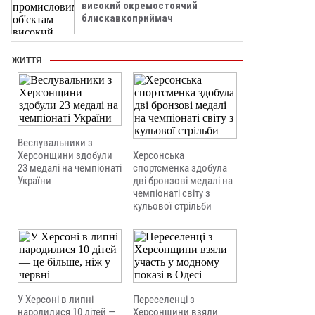
високий окремостоячий
блискавкоприймач
ЖИТТЯ
Веслувальники з
Херсонщини здобули
Херсонська
23 медалі на чемпіонаті
спортсменка здобула
України
дві бронзові медалі на
чемпіонаті світу з
кульової стрільби
У Херсоні в липні
Переселенці з
народилися 10 дітей —
Херсонщини взяли