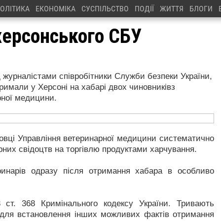
ОЛІТИКА
ЕКОНОМІКА
СУСПІЛЬСТВО
ПОДІЇ
ЖИТТЯ
БЛОГИ
херсонського СБУ
журналістами співробітники Служби безпеки України,
тримали у Херсоні на хабарі двох чиновниківз
рної медицини.
овці Управління ветеринарної медицини систематично
рних свідоцтв на торгівлю продуктами харчування.
ринарів одразу після отримання хабара в особливо
 ст. 368 Кримінального кодексу України. Тривають
и для встановлення інших можливих фактів отримання